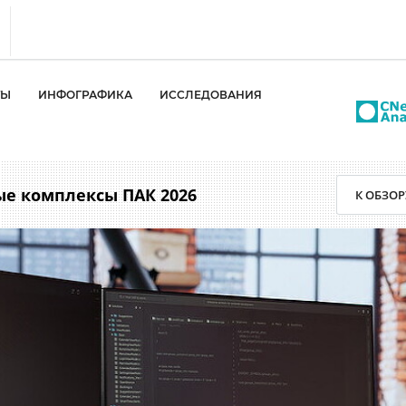
s
ТЫ
ИНФОГРАФИКА
ИССЛЕДОВАНИЯ
тика
еренции
т
е комплексы ПАК 2026
К ОБЗОР
ка