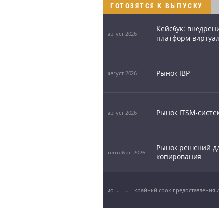
ГОТОВЯТСЯ К ВЫПУСКУ
Кейсбук: внедрен
август 2026
платформ виртуа
Рынок IBP
август 2026
Рынок ITSM-систе
август 2026
Рынок решений дл
сентябрь 2026
копирования
до … . … – крайний срок предоставления 