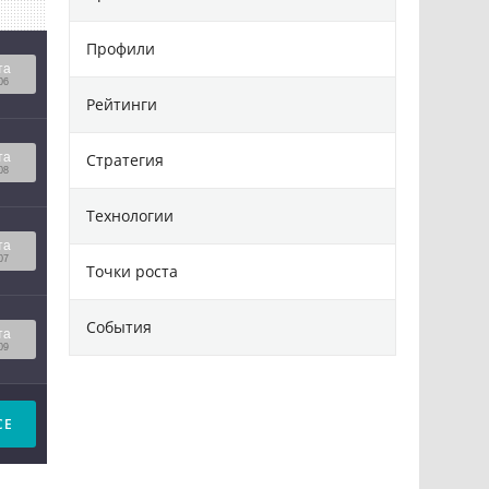
Профили
та
06
Рейтинги
Стратегия
та
08
Технологии
та
07
Точки роста
События
та
09
СЕ