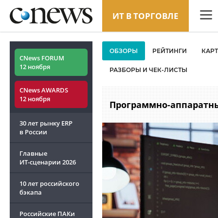
ИТ В ТОРГОВЛЕ
CNew
ОБЗОРЫ
РЕЙТИНГИ
КАР
Анали
CNews FORUM
12 ноября
РАЗБОРЫ И ЧЕК-ЛИСТЫ
Конф
CNews AWARDS
Марке
12 ноября
Программно-аппаратны
Техни
30 лет рынку ERP
ТВ
в России
Главные
ИТ-сценарии
2026
10 лет российского
бэкапа
Российские ПАКи