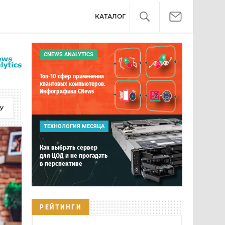
КАТАЛОГ
CNEWS ANALYTICS
Топ-10 сфер применения
квантовых компьютеров.
Инфографика CNews
У
ТЕХНОЛОГИЯ МЕСЯЦА
Как выбрать сервер
для ЦОД и не прогадать
в перспективе
РЕЙТИНГИ