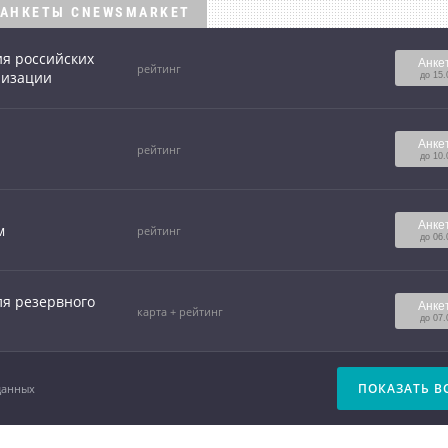
АНКЕТЫ CNEWSMARKET
ия российских
Анке
рейтинг
лизации
до 15.
Анке
рейтинг
до 10.
Анке
м
рейтинг
до 06.
я резервного
Анке
карта + рейтинг
до 07.
ПОКАЗАТЬ В
данных