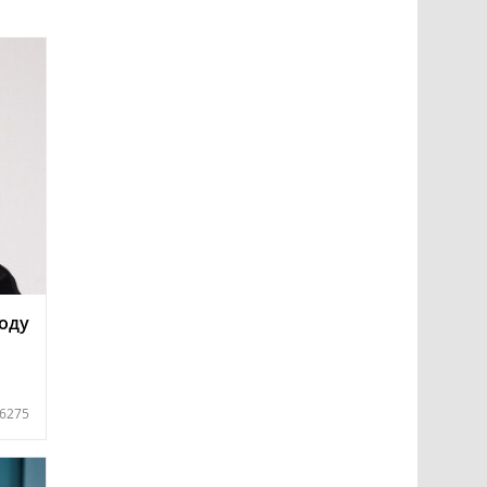
году
6275