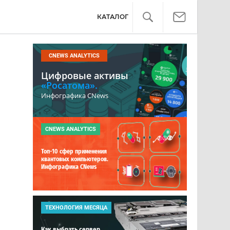
КАТАЛОГ
CNEWS ANALYTICS
Цифровые активы
«Росатома».
Инфографика CNews
CNEWS ANALYTICS
Топ-10 сфер применения
квантовых компьютеров.
Инфографика CNews
ТЕХНОЛОГИЯ МЕСЯЦА
Как выбрать сервер