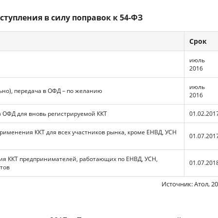
ступления в силу поправок к 54-ФЗ
Срок
июль
2016
июль
ьно), передача в ОФД – по желанию
2016
 ОФД для вновь регистрируемой ККТ
01.02.201
рименения ККТ для всех участников рынка, кроме ЕНВД, УСН
01.07.201
ия ККТ предпринимателей, работающих по ЕНВД, УСН,
01.07.201
атов
Источник: Атол, 2