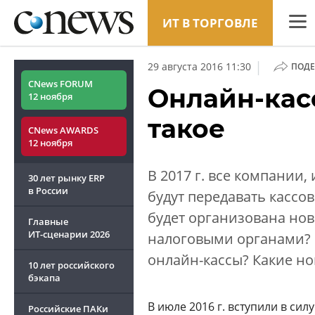
ИТ В ТОРГОВЛЕ
CNew
|
29 августа 2016 11:30
ПОДЕ
Анали
CNews FORUM
Онлайн-касс
12 ноября
Конф
такое
CNews AWARDS
Марке
12 ноября
Техни
В 2017 г. все компании
30 лет рынку ERP
ТВ
в России
будут передавать кассо
будет организована нов
Главные
ИТ-сценарии
2026
налоговыми органами? К
онлайн-кассы? Какие но
10 лет российского
бэкапа
В июле 2016 г. вступили в сил
Российские ПАКи