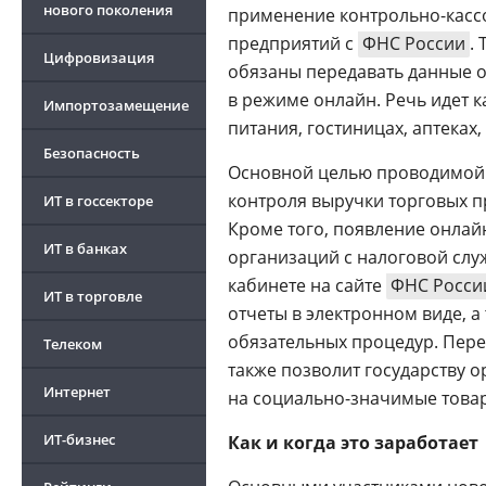
нового поколения
применение контрольно-кассо
предприятий с
ФНС России
.
Цифровизация
обязаны передавать данные о
в режиме онлайн. Речь идет к
Импортозамещение
питания, гостиницах, аптеках,
Безопасность
Основной целью проводимой 
контроля выручки торговых п
ИТ в госсекторе
Кроме того, появление онлай
ИТ в банках
организаций с налоговой слу
кабинете на сайте
ФНС Росси
ИТ в торговле
отчеты в электронном виде, а
обязательных процедур. Пере
Телеком
также позволит государству 
Интернет
на социально-значимые това
ИТ-бизнес
Как и когда это заработает