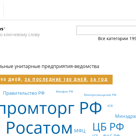
s
ws
*
тика
о ключевому слову
Все категории
19
еренции
т
льные унитарные предприятия-ведомства
ка
 90 ДНЕЙ
,
ЗА ПОСЛЕДНИЕ 180 ДНЕЙ
,
ЗА ГОД
Минфин РФ
Правительство РФ
Минпросвещения РФ
промторг РФ
АСВ
Минздра
Росатом
ЦБ РФ
МФЦ
ЦСР