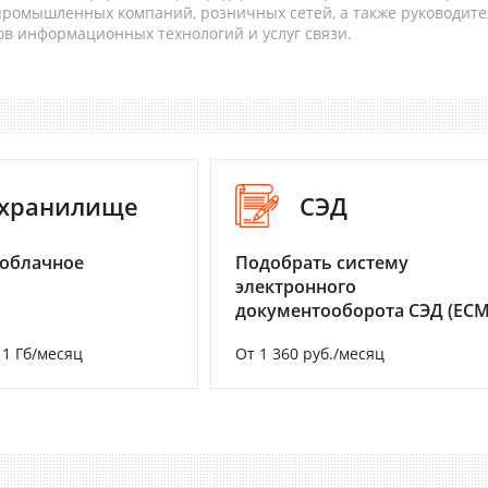
 промышленных компаний, розничных сетей, а также руководите
в информационных технологий и услуг связи.
-хранилище
СЭД
 облачное
Подобрать систему
электронного
документооборота СЭД (ECM
а 1 Гб/месяц
От 1 360 руб./месяц