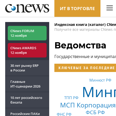
ИТ В ТОРГОВЛЕ
CNew
Индексная книга (каталог) CNe
Анали
Получите все материалы CNews п
CNews FORUM
12 ноября
Конф
Ведомства
CNews AWARDS
Марке
12 ноября
Государственные и муниципа
Техни
30 лет рынку ERP
КЛЮЧЕВЫЕ
ЗА ПОСЛЕДНИЕ
ТВ
в России
Минюст РФ
Главные
Мин
ИТ-сценарии
2026
ТПП РФ
10 лет российского
бэкапа
МСП Корпорация
ФСБ РФ
Российские ПАКи
ФНС РФ