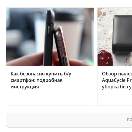
Как безопасно купить б/у
Обзор пылес
смартфон: подробная
AquaCycle Pr
инструкция
уборка без 
ПО