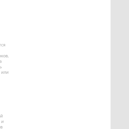
тся
ков,
а
ь
 или
ой
 и
ов