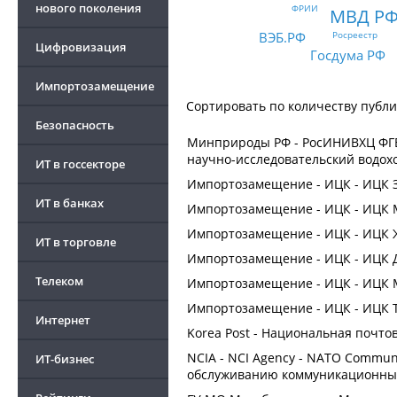
нового поколения
ФРИИ
МВД Р
ВЭБ.РФ
Росреестр
Цифровизация
Госдума РФ
Импортозамещение
Сортировать по
количеству публ
Безопасность
Минприроды РФ - РосИНИВХЦ ФГБ
научно-исследовательский водох
ИТ в госсекторе
Импортозамещение - ИЦК - ИЦК 
ИТ в банках
Импортозамещение - ИЦК - ИЦК 
Импортозамещение - ИЦК - ИЦК 
ИТ в торговле
Импортозамещение - ИЦК - ИЦК 
Телеком
Импортозамещение - ИЦК - ИЦК 
Импортозамещение - ИЦК - ИЦК 
Интернет
Korea Post - Национальная почто
NCIA - NCI Agency - NATO Communi
ИТ-бизнес
обслуживанию коммуникационны