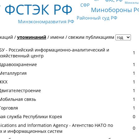
ФАС РФ
ФСТЭК РФ
Минсель
Ф
СФР
Минобороны Р
Районный суд РФ
Минэкономразвития РФ
икаций
/
упоминаний
/
имени
/
свежим публикациям
У - Российский информационно-аналитический и
1
озяйственный центр
Здравоохранение
1
Металлургия
1
ЖКХ
1
Двигателестроение
1
Мобильная связь
1
Торговля
1
вая служба Республики Корея
0
cations and Information Agency - Агентство НАТО по
0
х и информационных систем