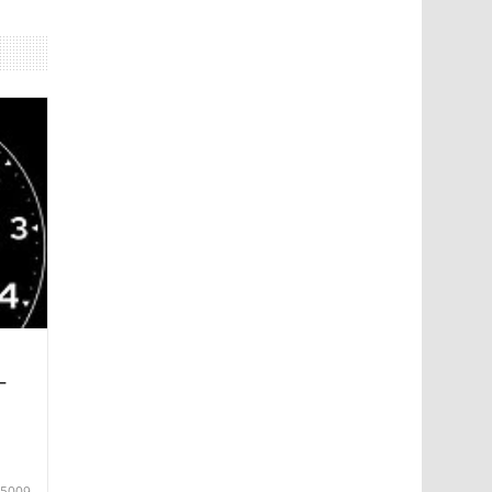
—
5009