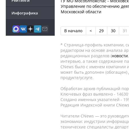
Рейтинги
ГУ МО Мособлпожспас - Московск
Управление по обеспечению дея
Московской области
Инфографика
В начало
<
29
30
31
* Страница-профиль компании, сис
редактором на основе анализа а
редакционных разделов (
новости
интервью, а также содержание па
CNews было с именем компании и
может быть дополнен (обогащен)
продукте/услуге.
Обработан архив публикаций порт
Ключевых фраз выявлено - 146301
Создано именных указателей - 19
Редакция Индексной книги CNews
Читатели CNews — это руководит
экономики: индустрии информаци
технические специалисты депар