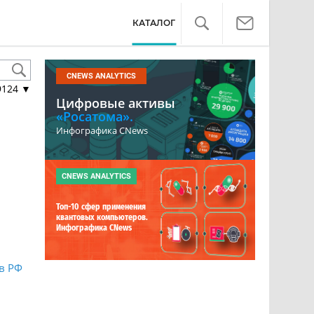
КАТАЛОГ
CNEWS ANALYTICS
9124
▼
Цифровые активы
«Росатома».
Инфографика CNews
CNEWS ANALYTICS
Топ-10 сфер применения
квантовых компьютеров.
Инфографика CNews
в РФ