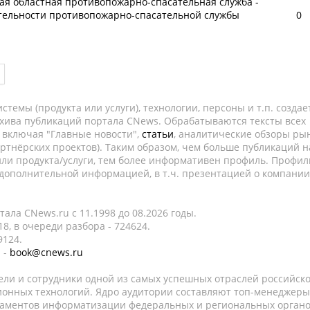
ая областная противопожарно-спасательная служба -
тельности противопожарно-спасательной службы
0
темы (продукта или услуги), технологии, персоны и т.п. создае
рхива публикаций портала CNews. Обрабатываются тексты всех
, включая "Главные новости",
статьи
, аналитические обзоры рын
ртнёрских проектов). Таким образом, чем больше публикаций н
ли продукта/услуги, тем более информативен профиль. Профил
 дополнительной информацией, в т.ч. презентацией о компании
ала CNews.ru c 11.1998 до 08.2026 годы.
8, в очереди разбора - 724624.
9124.
 -
book@cnews.ru
ели и сотрудники одной из самых успешных отраслей российск
онных технологий. Ядро аудитории составляют топ-менеджеры
таментов информатизации федеральных и региональных орган