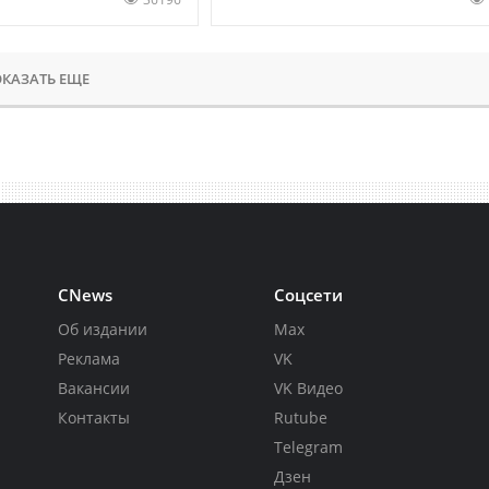
КАЗАТЬ ЕЩЕ
CNews
Соцсети
Об издании
Max
Реклама
VK
Вакансии
VK Видео
Контакты
Rutube
Telegram
Дзен