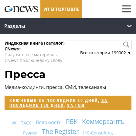
ИТ В ТОРГОВЛЕ
Разделы
Индексная книга (каталог)
CNews
*
Все категории
199002
▼
Получите все материалы
CNews по ключевому слову
Пресса
Медиа-холдинги, пресса, СМИ, телеканалы
КЛЮЧЕВЫЕ
ЗА ПОСЛЕДНИЕ 90 ДНЕЙ
,
ЗА
ПОСЛЕДНИЕ 180 ДНЕЙ
,
ЗА ГОД
РБК
Коммерсантъ
Ведомости
VK
ТАСС
The Register
Рувики
iKS-Consulting