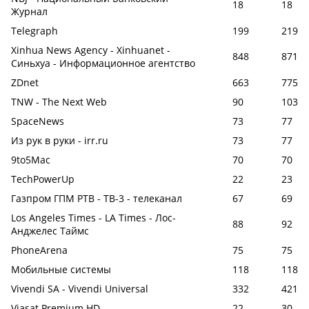
18
18
Журнал
Telegraph
199
219
Xinhua News Agency - Xinhuanet -
848
871
Синьхуа - Информационное агентство
ZDnet
663
775
TNW - The Next Web
90
103
SpaceNews
73
77
Из рук в руки - irr.ru
73
77
9to5Mac
70
70
TechPowerUp
22
23
Газпром ГПМ РТВ - ТВ-3 - телеканал
67
69
Los Angeles Times - LA Times - Лос-
88
92
Анджелес Таймс
PhoneArena
75
75
Мобильные системы
118
118
Vivendi SA - Vivendi Universal
332
421
Viasat Premium HD
22
30