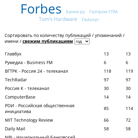
Forbes
Банки.ру
Газпром ГПМ
Tom’s Hardware
TAdviser
Сортировать по
количеству публикаций
/
упоминаний
/
имени
/
свежим публикациям
Главбух
13
13
Румедиа - Business FM
6
6
ВГТРК - Россия 24 - телеканал
118
119
TechRadar
97
97
Россия К - телеканал
30
30
ComputerBase
14
14
РОИ - Российская общественная
85
114
инициатива
MIT Technology Review
66
72
Daily Mail
58
58
NBJ - Национальный Банковский