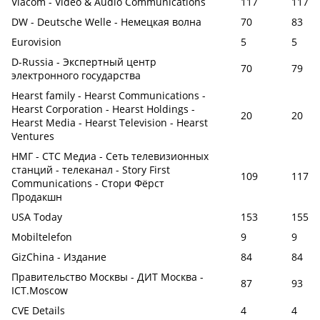
Viacom - Video & Audio Communications
117
117
DW - Deutsche Welle - Немецкая волна
70
83
Eurovision
5
5
D-Russia - Экспертный центр
70
79
электронного государства
Hearst family - Hearst Communications -
Hearst Corporation - Hearst Holdings -
20
20
Hearst Media - Hearst Television - Hearst
Ventures
НМГ - СТС Медиа - Сеть телевизионных
станций - телеканал - Story First
109
117
Communications - Стори Фёрст
Продакшн
USA Today
153
155
Mobiltelefon
9
9
GizChina - Издание
84
84
Правительство Москвы - ДИТ Москва -
87
93
ICT.Moscow
CVE Details
4
4