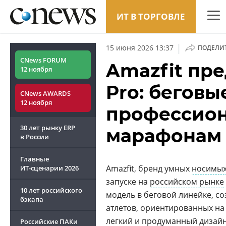
ИТ В ТОРГОВЛЕ
CNew
|
15 июня 2026 13:37
ПОДЕЛИ
Анали
CNews FORUM
Amazfit пре
12 ноября
Конф
Pro: беговы
CNews AWARDS
Марке
12 ноября
профессион
Техни
30 лет рынку ERP
марафонам
ТВ
в России
Главные
Amazfit, бренд умных
носимы
ИТ-сценарии
2026
запуске на
российском рынке
10 лет российского
модель в беговой линейке, с
бэкапа
атлетов, ориентированных на 
легкий и продуманный дизайн
Российские ПАКи