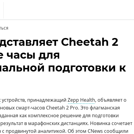
s
ТЬСЯ
тика
дставляет Cheetah 2
еренции
е часы для
т
альной подготовки к
ка
х
устройств, принадлежащий
Zepp Health
, объявляет о
новых смарт-часов Cheetah 2 Pro. Это флагманская
озданная как комплексное решение для подготовки
результат в марафонских дистанциях. Новинка сочетает
 с продвинутой аналитикой. Об этом CNews сообщили