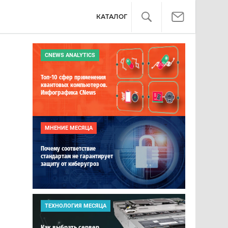
КАТАЛОГ
CNEWS ANALYTICS
Топ-10 сфер применения
квантовых компьютеров.
Инфографика CNews
МНЕНИЕ МЕСЯЦА
Почему соответствие
стандартам не гарантирует
защиту от киберугроз
ТЕХНОЛОГИЯ МЕСЯЦА
Как выбрать сервер