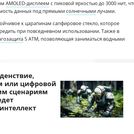
ым
AMOLED-дисплеем
с пиковой яркостью до 3000 нит, чт
емость данных под прямыми
солнечными
лучами.
тойчивое к царапинам сапфировое стекло, которое
редить при повседневном использовании. Также в
агозащита
5 АТМ, позволяющая заниматься водными
денствие,
 или цифровой
им сценариям
едет
 интеллект