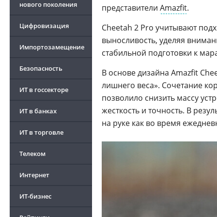
нового поколения
представители
Amazfit
.
Цифровизация
Cheetah 2 Pro учитывают под
выносливость, уделяя внима
Импортозамещение
стабильной подготовки к мар
Безопасность
В основе дизайна Amazfit Che
лишнего веса». Сочетание ко
ИТ в госсекторе
позволило снизить массу уст
жесткость и точность. В резу
ИТ в банках
на руке как во время ежедневн
ИТ в торговле
Телеком
Интернет
ИТ-бизнес