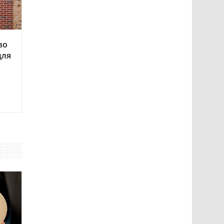
во
для