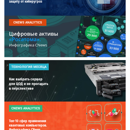
защиту от киберугроз
CNEWS ANALYTICS
Цифровые активы
«Росатома».
Инфографика CNews
ТЕХНОЛОГИЯ МЕСЯЦА
Как выбрать сервер
для ЦОД и не прогадать
в перспективе
CNEWS ANALYTICS
Топ-10 сфер применения
квантовых компьютеров.
Инфографика CNews