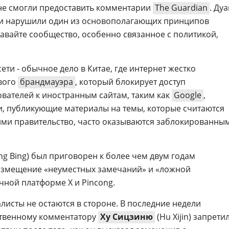
не смогли предоставить комментарии
The Guardian
. Ду
ети нарушили один из основополагающих принципов
давайте сообщество, особенно связанное с политикой,
ети - обычное дело в Китае, где интернет жестко
вого
брандмауэра
, который блокирует доступ
вателей к иностранным сайтам, таким как
Google
,
и, публикующие материалы на темы, которые считаются
ми правительство, часто оказываются заблокированны
ng Bing) был приговорен к более чем двум годам
азмещение «неуместных замечаний» и «ложной
ной платформе X и Pincong.
листы не остаются в стороне. В последние недели
твенному комментатору
Ху Сицзиню
(Hu Xijin) запрети