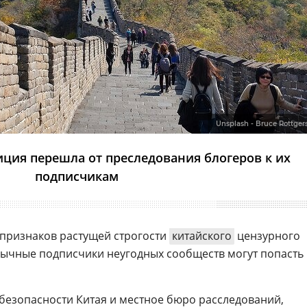
Unsplash - Bruce Rottger
иция перешла от преследования блогеров к их
подписчикам
з признаков растущей строгости
китайского
цензурного
ычные подписчики неугодных сообществ могут попасть 
езопасности Китая и местное бюро расследований,