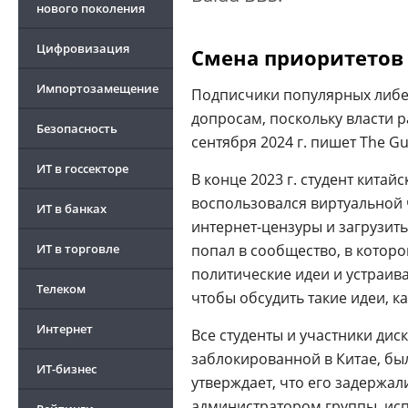
нового поколения
Цифровизация
Смена приоритетов
Импортозамещение
Подписчики популярных либ
допросам, поскольку власти 
Безопасность
сентября 2024 г. пишет The Gu
ИТ в госсекторе
В конце 2023 г. студент кита
воспользовался виртуальной 
ИТ в банках
интернет-цензуры и загрузит
ИТ в торговле
попал в сообщество, в котор
политические идеи и устраив
Телеком
чтобы обсудить такие идеи, к
Интернет
Все студенты и участники ди
заблокированной в Китае, бы
ИТ-бизнес
утверждает, что его задержал
администратором группы, ис