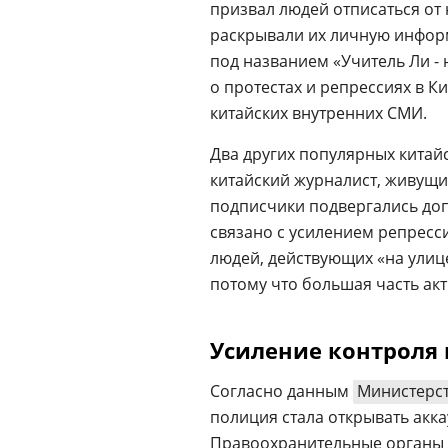
призвал людей отписаться от н
раскрывали их личную инфо
под названием «Учитель Ли - 
о протестах и репрессиях в К
китайских внутренних СМИ.
Два других популярных китайс
китайский журналист, живущ
подписчики подвергались доп
связано с усилением репресс
людей, действующих «на улице
потому что большая часть ак
Усиление контроля 
Согласно данным
Министерст
полиция стала открывать акк
Правоохранительные органы а