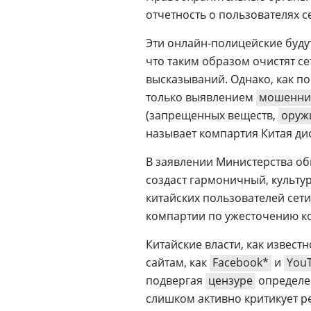
отчетность о пользователях с
Эти онлайн-полицейские буду
что таким образом очистят с
высказываний. Однако, как п
только выявлением
мошенни
(запрещенных веществ,
оруж
называет компартия Китая ди
В заявлении Министерства об
создаст гармоничный, культу
китайских пользователей сет
компартии по ужесточению ко
Китайские власти, как извест
сайтам, как
Facebook*
и
You
подвергая
цензуре
определен
слишком активно критикует 