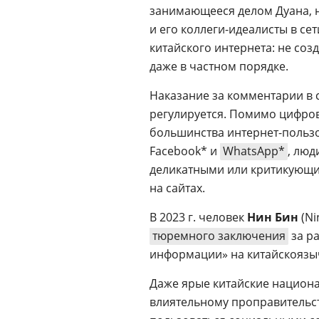
занимающееся делом Дуана, 
и его коллеги-идеалисты в с
китайского интернета: не соз
даже в частном порядке.
Наказание за комментарии в с
регулируется. Помимо цифро
большинства интернет-пользо
Facebook* и
WhatsApp*
, люд
деликатными или критикующи
на сайтах.
В 2023 г. человек
Нин Бин
(Ni
тюремного заключения
за р
информации» на китайскоязыч
Даже ярые китайские национа
влиятельному проправительс