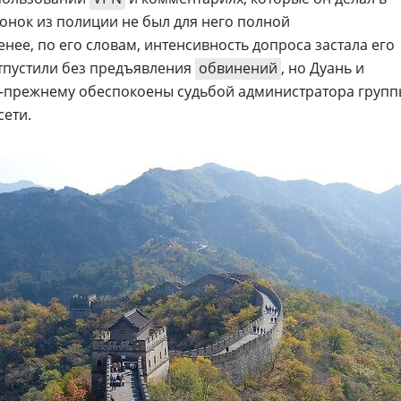
звонок из полиции не был для него полной
нее, по его словам, интенсивность допроса застала его
отпустили без предъявления
обвинений
, но Дуань и
о-прежнему обеспокоены судьбой администратора групп
сети.