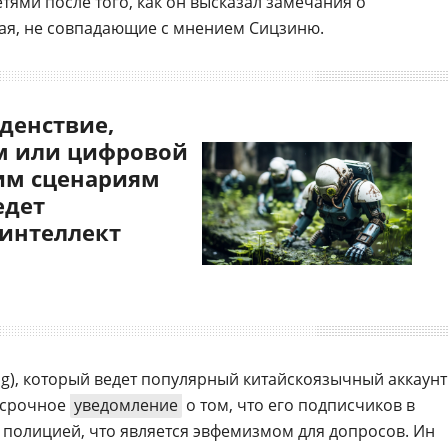
тями после того, как он высказал замечания о
ая, не совпадающие с мнением Сицзиню.
денствие,
 или цифровой
им сценариям
едет
 интеллект
ing), который ведет популярный китайскоязычный аккаунт
 срочное
уведомление
о том, что его подписчиков в
с полицией, что является эвфемизмом для допросов. Ин