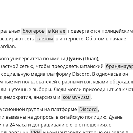
еральных
блогеров
в Китае
подвергаются полицейским
расширяют сеть
слежки
в интернете. Об этом в начале
ardian.
йского университета по имени
Дуань
(Duan),
частной сетью, чтобы преодолеть китайский
брандмауэ
ь социальную медиаплатформу Discord. В одночасье он
ом тысячи пользователей с разными взглядами обсуждал
али шуточные выборы. Люди могли присоединиться к чат
ак демократия, анархизм и
коммунизм
.
скуссионной группы на платформе
Discord
,
ли вызваны на допросы в китайскую полицию. Дуань
и на 24 часа и допрашивали о его отношениях с
пользовании
VPN
и комментариях, которые он делал в