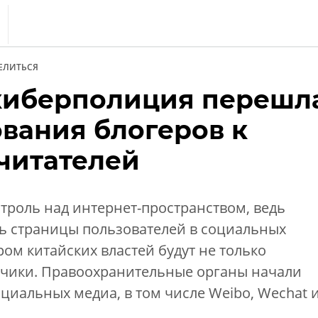
s
ЕЛИТЬСЯ
тика
киберполиция перешл
еренции
ования блогеров к
т
 читателей
ка
нтроль над интернет-пространством, ведь
ть страницы пользователей в социальных
ром китайских властей будут не только
исчики. Правоохранительные органы начали
оциальных медиа, в том числе Weibo, Wechat 