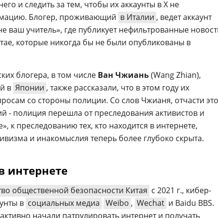
его и следить за тем, чтобы их аккаунты в X не
рмацию. Блогер, проживающий
в Италии
, ведет аккаунт
не ваш учитель», где публикует нефильтрованные новост
итае, которые никогда бы не были опубликованы в
ких блогера, в том числе
Ван Чжиань
(Wang Zhian),
ий в
Японии
, также рассказали, что в этом году их
росам со стороны полиции. Со слов Чжианя, отчасти эт
ий - полиция перешла от преследования активистов и
», к преследованию тех, кто находится в интернете,
тивизма и инакомыслия теперь более глубоко скрыта.
в интернете
во общественной безопасности Китая
с 2021 г., кибер-
аунты в
социальных медиа
Weibo
,
Wechat
и Baidu BBS.
ктивно начали патрулировать интернет и получать