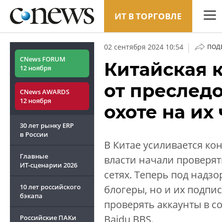
ИТ В ТОРГОВЛЕ
CNew
|
02 сентября 2024 10:54
ПОД
Анали
CNews FORUM
Китайская 
12 ноября
Конф
от преслед
CNews AWARDS
Марке
12 ноября
охоте на их
Техни
30 лет рынку ERP
ТВ
в России
В Китае усиливается ко
Главные
власти начали проверя
ИТ-сценарии
2026
сетях. Теперь под надзо
10 лет российского
блогеры, но и их подп
бэкапа
проверять аккаунты в с
Baidu BBS.
Российские ПАКи