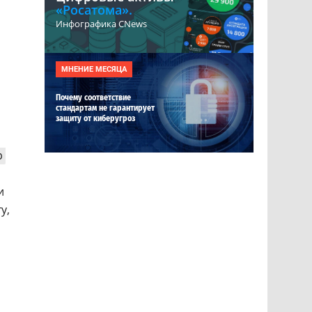
«Росатома».
Инфографика CNews
МНЕНИЕ МЕСЯЦА
Почему соответствие
стандартам не гарантирует
защиту от киберугроз
р
и
у,