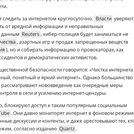
ети.
т следить за интернетом круглосуточно.
Власти
уверяют
еть от вредной информации и неправильных
о данным
Reuters
, кибер-полиция будет заниматься не
чества
, азартных игр и продаж запрещенных веществ
ия
), но и собирать информацию о провокаторах, как
ссидентов и демократических активистов.
щественной безопасности говорится: «Чистка интернета
рный, понятный и яркий интернет». Однако большинство
и рассматривают нововведение как очередные меры
нтроля в сети и усилению интернет-цензуры.
но, блокируют доступ к таким популярным социальным
Tube
. Они давно мониторят интернет в фоновом режиме
ные дискуссии и контенты, и даже арестовывают тех, кт
режим, согласно изданию
Quartz
.