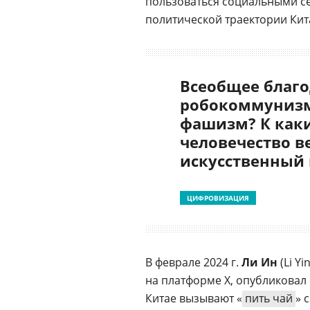
пользоваться социальными се
политической траектории Кит
Всеобщее благо
робокоммунизм
фашизм? К как
человечество в
искусственный
ЦИФРОВИЗАЦИЯ
В феврале 2024 г.
Ли Ин
(Li Y
на платформе X, опубликовал
Китае вызывают «
пить чай
» 