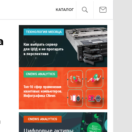
КАТАЛОГ
ТЕХНОЛОГИЯ МЕСЯЦА
а
Как выбрать сервер
для ЦОД и не прогадать
в перспективе
CNEWS ANALYTICS
Топ-10 сфер применения
квантовых компьютеров.
Инфографика CNews
CNEWS ANALYTICS
и
Цифровые активы