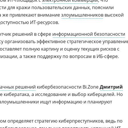
вом ИТ-площадок с
электронной коммерции
, что
сти для кражи пользовательских данных, пояснили
ра же привлекают внимание
злоумышленников
высокой
оступностью ИТ-ресурсов.
тчик решений в сфере
информационной безопасности
несу организовать эффективное стратегическое управлени
ставляет полную картину и оценку текущих рисков с
зации, а также поддержку по вопросам в ИБ-сфере.
ачных решений
кибербезопасности Bi.Zone
Дмитрий
не кибератака, а исследование и выбор киберцелей. Но
я: злоумышленники ищут информацию и планируют
ом определяет стратегию киберпреступников, ведь по