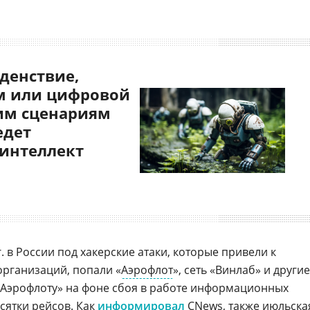
денствие,
 или цифровой
им сценариям
едет
 интеллект
. в России под хакерские атаки, которые привели к
рганизаций, попали «
Аэрофлот
», сеть «Винлаб» и другие
 «Аэрофлоту» на фоне сбоя в работе информационных
сятки рейсов. Как
информировал
CNews, также июльска