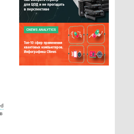
для ЦОД и не прогадать
в перспективе
CNEWS ANALYTICS
Топ-10 сфер применения
квантовых компьютеров.
Инфографика CNews
ed
в