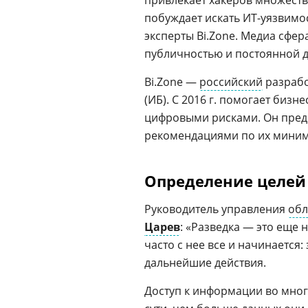
привлекает хакеров множест
побуждает искать ИТ-уязвимо
эксперты Bi.Zone. Медиа сфе
публичностью и постоянной д
Bi.Zone —
российский
разрабо
(ИБ). С 2016 г. помогает биз
цифровыми рисками. Он предо
рекомендациями по их миними
Определение целей
Руководитель управления
обл
Царев
: «Разведка — это еще 
часто с нее все и начинаетс
дальнейшие действия.
Доступ к информации во мног