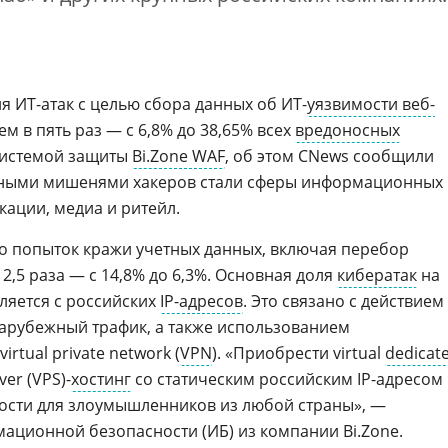
ля ИТ-атак с целью сбора данных об ИТ-
уязвимости веб-
м в пять раз — с 6,8% до 38,65% всех
вредоносных
системой защиты
Bi.Zone WAF
, об этом CNews сообщили
вными мишенями хакеров стали сферы информационных
кации, медиа и ритейл.
во попыток кражи учетных данных, включая перебор
 2,5 раза — с 14,8% до 6,3%. Основная доля
кибератак
на
ляется с российских
IP-адресов
. Это связано с действием
арубежный трафик, а также использованием
tual private network (
VPN
). «Приобрести virtual
dedicat
rver (VPS)-
хостинг
со статическим российским IP-адресом 
жности для злоумышленников из любой страны», —
ационной безопасности (ИБ) из компании Bi.Zone.