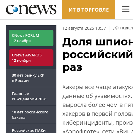
ИТ В ТОРГОВЛЕ
CNew
|
12 августа 2025 10:37
ПОДЕЛ
Анали
CNews FORUM
Доля шпион
12 ноября
Конф
российский
CNews AWARDS
Марке
12 ноября
раз
Техни
30 лет рынку ERP
ТВ
в России
Хакеры все чаще атакую
Главные
данные об уязвимостях. 
ИТ-сценарии
2026
выросла более чем в пят
10 лет российского
хакеров в первой полов
бэкапа
киберинциденты, произ
«Аэрофлоте», сети «Вин
Российские ПАКи