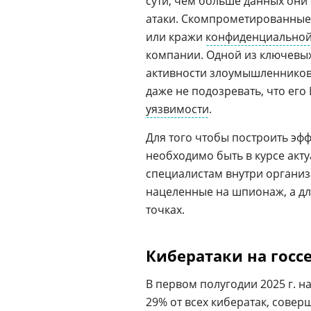
сути, чем больше данных они
атаки. Скомпрометированные
или кражи
конфиденциально
компании. Одной из ключевы
активности злоумышленников 
даже не подозревать, что его
уязвимости
.
Для того чтобы построить эфф
необходимо быть в курсе акту
специалистам внутри органи
нацеленные на шпионаж, а дл
точках.
Кибератаки на госс
В первом полугодии 2025 г. н
29% от всех кибератак, совер