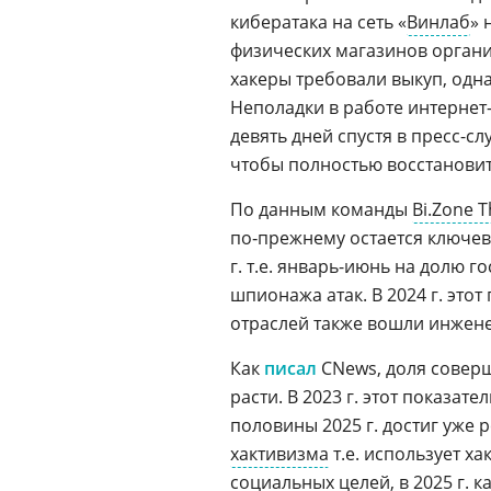
кибератака на сеть «
Винлаб
» 
физических магазинов орган
хакеры требовали выкуп, одн
Неполадки в работе интернет-
девять дней спустя в пресс-с
чтобы полностью восстановит
По данным команды
Bi.Zone T
по‑прежнему остается ключев
г. т.е. январь-июнь на долю 
шпионажа атак. В 2024 г. этот
отраслей также вошли инженер
Как
писал
CNews, доля совер
расти. В 2023 г. этот показате
половины 2025 г. достиг уже 
хактивизма
т.е. использует х
социальных целей, в 2025 г. 