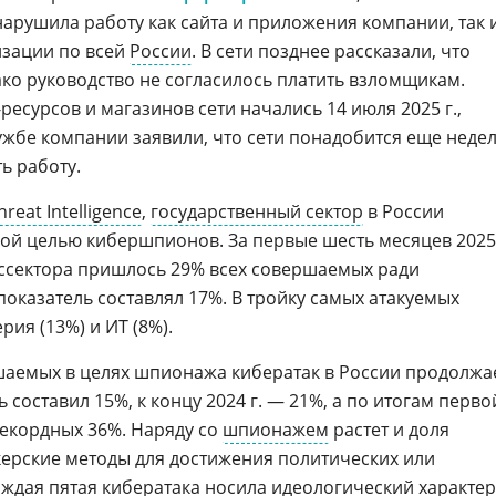
нарушила работу как сайта и приложения компании, так 
изации по всей
России
. В сети позднее рассказали, что
ако руководство не согласилось платить взломщикам.
ресурсов и магазинов сети начались 14 июля 2025 г.,
лужбе компании заявили, что сети понадобится еще недел
ь работу.
hreat Intelligence
,
государственный сектор
в России
ой целью кибершпионов. За первые шесть месяцев 2025
госсектора пришлось 29% всех совершаемых ради
 показатель составлял 17%. В тройку самых атакуемых
ия (13%) и ИТ (8%).
шаемых в целях шпионажа кибератак в России продолжа
ль составил 15%, к концу 2024 г. — 21%, а по итогам перво
рекордных 36%. Наряду со
шпионажем
растет и доля
акерские методы для достижения политических или
каждая пятая кибератака носила идеологический характер