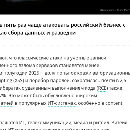
Unsplash - Max Duz
 в пять раз чаще атаковать российский бизнес с
ью сбора данных и разведки
ют, что классические атаки на учетные записи
ленного
взлома
серверов
становятся менее
 полугодии 2025 г. доля попыток кражи авторизационн
pting (
XSS
) и перебор паролей, сократилась почти в 2,5
 кибератак с удаленным выполнением кода (
RCE
) также
,7%. Это может быть обусловлено широким
патчей
в популярных
ИТ-системах
, особенно в сontent
ляются ИТ, телекоммуникации, медиа и ритейл. Ритейл