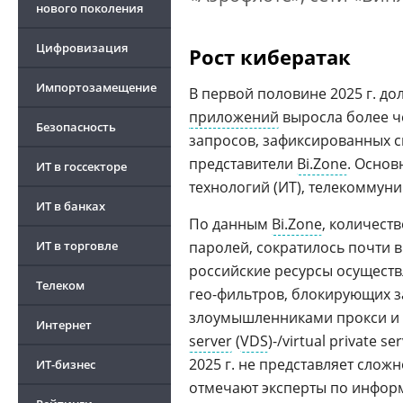
нового поколения
Цифровизация
Рост кибератак
Импортозамещение
В первой половине 2025 г. до
приложений
выросла более че
Безопасность
запросов, зафиксированных 
представители
Bi.Zone
. Осно
ИТ в госсекторе
технологий (ИТ), телекоммуни
ИТ в банках
По данным
Bi.Zone
, количест
ИТ в торговле
паролей, сократилось почти в
российские ресурсы осуществ
Телеком
гео-фильтров, блокирующих з
злоумышленниками прокси и vir
Интернет
server
(
VDS
)-/virtual private se
2025 г. не представляет сло
ИТ-бизнес
отмечают эксперты по информ