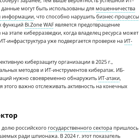
 соберут заранее, тем выше вероятность успешной ИТ-
 данные могут быть использованы для
мошенничества
й информации
, что способно нарушить
бизнес-процессы
х функций
Bi.Zone WAF
является предотвращение
на этапе киберразведки, когда владелец ресурса может
 ИТ-инфраструктура уже подвергается проверке на
ИТ-
ективную киберзащиту организации в 2025 г.,
альных методов и ИТ-инструментов кибератак. ИБ-
заций нужно своевременно обнаружить
ИТ-атаки
,
я этого важно отслеживать активность на конечных
ектор
а долю российского
государственного сектора
пришлось
шаемых ради шпионажа. В 2024 г. этот показатель