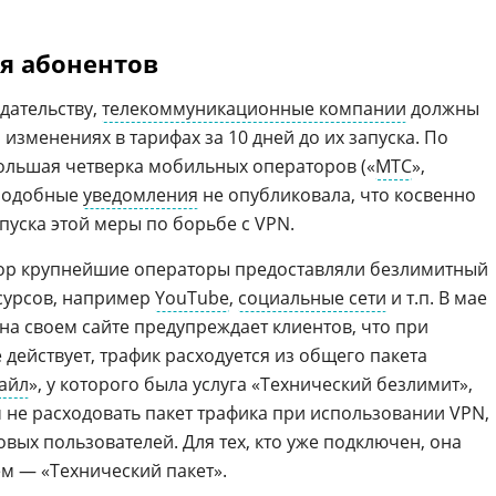
я абонентов
дательству,
телекоммуникационные компании
должны
зменениях в тарифах за 10 дней до их запуска. По
большая четверка мобильных операторов («
МТС
»,
 подобные
уведомления
не опубликовала, что косвенно
пуска этой меры по борьбе с VPN.
 пор крупнейшие операторы предоставляли безлимитный
сурсов, например
YouTube
,
социальные сети
и т.п. В мае
 на своем сайте предупреждает клиентов, что при
действует, трафик расходуется из общего пакета
айл
», у которого была услуга «Технический безлимит»,
 не расходовать пакет трафика при использовании VPN,
вых пользователей. Для тех, кто уже подключен, она
м — «Технический пакет».