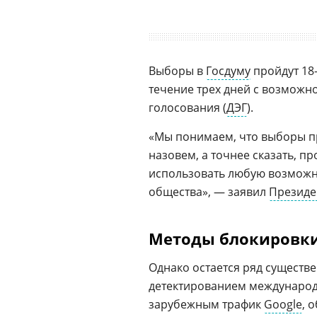
Выборы в
Госдуму
пройдут 18-
течение трех дней с возможн
голосования (
ДЭГ
).
«Мы понимаем, что выборы пр
назовем, а точнее сказать, п
использовать любую возможн
общества», — заявил
Президе
Методы блокировк
Однако остается ряд существ
детектированием международно
зарубежным трафик
Google
, 