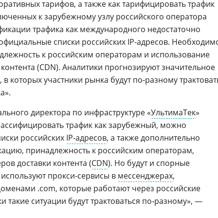
оративных тарифов, а также как тарифицировать трафик
люченных к зарубежному узлу российского оператора
ификации трафика как международного недостаточно
официальные списки российских IP-адресов. Необходим
длежность к российским операторам и использование
 контента (CDN). Аналитики прогнозируют значительное
 в которых участники рынка будут по-разному трактоват
а».
ального директора по инфраструктуре «
УльтимаТек
»
классифицировать трафик как зарубежный, можно
писки российских
IP-адресов
, а также дополнительно
кацию, принадлежность к российским операторам,
ров доставки контента (
CDN
). Но будут и спорные
и используют прокси-сервисы в
мессенджерах
,
доменами .com, которые работают через российские
и такие ситуации будут трактоваться по‑разному», —