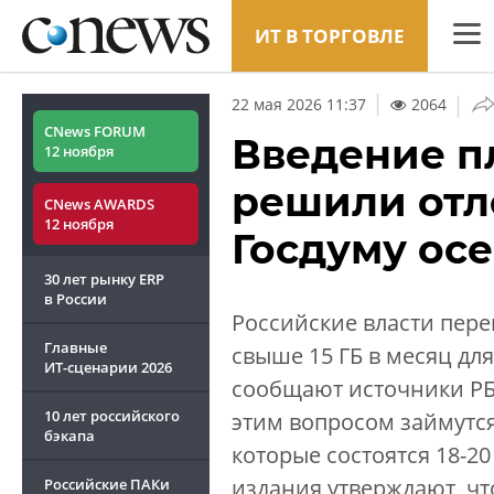
ИТ В ТОРГОВЛЕ
CNew
|
22 мая 2026 11:37
2064
Анали
CNews FORUM
Введение п
12 ноября
Конф
решили отл
CNews AWARDS
Марке
12 ноября
Госдуму осе
Техни
30 лет рынку ERP
ТВ
в России
Российские власти пере
Главные
свыше 15 ГБ в месяц дл
ИТ-сценарии
2026
сообщают источники РБК
10 лет российского
этим вопросом займутся
бэкапа
которые состоятся 18-20
издания утверждают, чт
Российские ПАКи