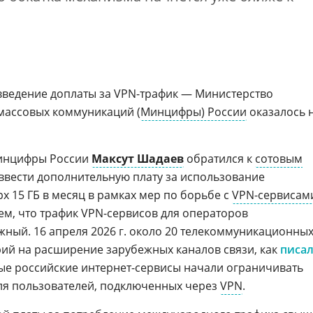
ведение доплаты за VPN-трафик — Министерство
 массовых коммуникаций (
Минцифры) России
оказалось 
 Минцифры России
Максут Шадаев
обратился к
сотовым
вести дополнительную плату за использование
х 15 ГБ в месяц в рамках мер по борьбе с
VPN-сервисам
ем, что трафик VPN-сервисов для операторов
жный. 16 апреля 2026 г. около 20 телекоммуникационны
ий на расширение зарубежных каналов связи, как
писа
ные российские интернет-сервисы начали ограничивать
ля пользователей, подключенных через
VPN
.