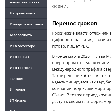
нового поколения
осени.
Цифровизация
Перенос сроков
Импортозамещение
Российские власти
отложили в
Безопасность
цифрового развития, связи и
готово, пишет РБК.
ИТ в госсекторе
В конце марта 2026 г. глава
ИТ в банках
операторам
с предложением в
ИТ в торговле
международного трафика свер
Такое решение объясняется т
Телеком
идентифицируется как зарубе
компаний подписали моратор
Интернет
CNews. В тот же период круп
ИТ-бизнес
доступ к своим платформам д