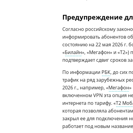
Предупреждение дл
Согласно российскому законо
информировать абонентов об и
состоянию на 22 мая 2026 г. 
«
Билайн
», «Мегафон» и «T2»)
подтверждает сдвиг сроков за
По информации
РБК
, до сих
трафик на ряд зарубежных ре
2026 г., например, «
Мегафон
»
включенном VPN эта опция не 
интернета по тарифу. «
Т2 Моб
которая позволяла абонентам
закрыл ее для подключения но
работает под новым название