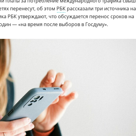
ой платы за потребление международного трафика свыш
етях перенесут, об этом
РБК
рассказали три источника на
ка РБК утверждают, что обсуждается перенос сроков на
один — «на время после выборов в Госдуму».