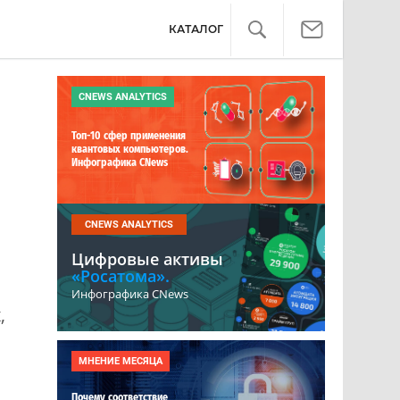
КАТАЛОГ
CNEWS ANALYTICS
Топ-10 сфер применения
квантовых компьютеров.
Инфографика CNews
CNEWS ANALYTICS
Цифровые активы
«Росатома».
Инфографика CNews
,
МНЕНИЕ МЕСЯЦА
Почему соответствие