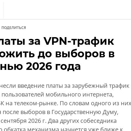
s
ПОДЕЛИТЬСЯ
тика
латы за VPN-трафик
еренции
ожить до выборов в
т
нью 2026 года
ка
несли введение платы за зарубежный трафик
я пользователей мобильного интернета,
 на телеком-рынке. По словам одного из них
 после выборов в Государственную Думу,
 сентября 2026 г. Два других собеседника
о обкатка механизма начнется уже ближе к