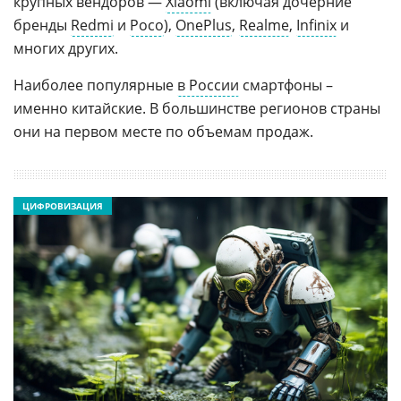
крупных вендоров —
Xiaomi
(включая дочерние
бренды
Redmi
и
Poco
),
OnePlus
,
Realme
,
Infinix
и
многих других.
Наиболее популярные
в России
смартфоны –
именно китайские. В большинстве регионов страны
они на первом месте по объемам продаж.
ЦИФРОВИЗАЦИЯ