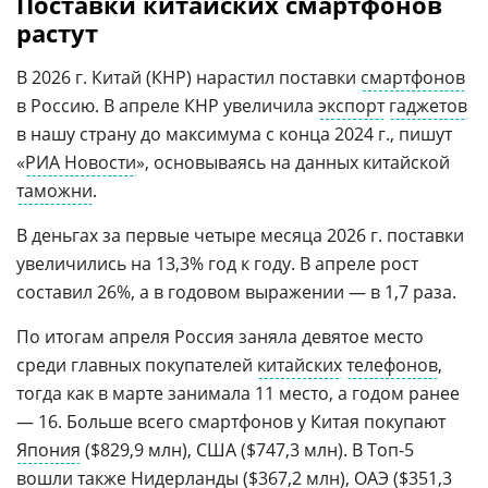
Поставки китайских смартфонов
растут
В 2026 г. Китай (КНР) нарастил поставки
смартфонов
в Россию. В апреле КНР увеличила
экспорт
гаджетов
в нашу страну до максимума с конца 2024 г., пишут
«
РИА Новости
», основываясь на данных китайской
таможни
.
В деньгах за первые четыре месяца 2026 г. поставки
увеличились на 13,3% год к году. В апреле рост
составил 26%, а в годовом выражении — в 1,7 раза.
По итогам апреля Россия заняла девятое место
среди главных покупателей
китайских
телефонов
,
тогда как в марте занимала 11 место, а годом ранее
— 16. Больше всего смартфонов у Китая покупают
Япония
($829,9 млн), США ($747,3 млн). В Топ-5
вошли также
Нидерланды
($367,2 млн),
ОАЭ
($351,3