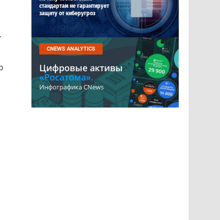
стандартам не гарантирует
защиту от киберугроз
.
CNEWS ANALYTICS
о
Цифровые активы
«Росатома».
Инфографика CNews