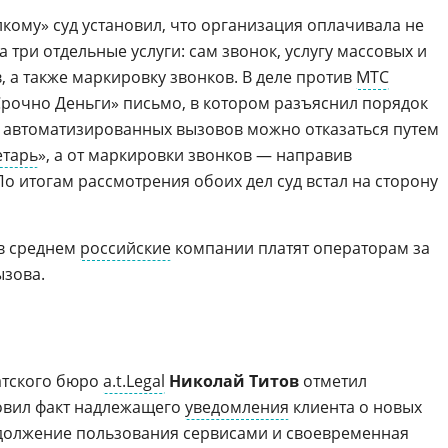
лкому» суд установил, что организация оплачивала не
а три отдельные услуги: сам звонок, услугу массовых и
 а также маркировку звонков. В деле против
МТС
Срочно Деньги» письмо, в котором разъяснил порядок
 и автоматизированных вызовов можно отказаться путем
етарь
», а от маркировки звонков — направив
о итогам рассмотрения обоих дел суд встал на сторону
 в среднем
российские
компании платят операторам за
зова.
атского бюро
a.t.Legal
Николай Титов
отметил
ановил факт надлежащего
уведомления
клиента о новых
одолжение пользования сервисами и своевременная