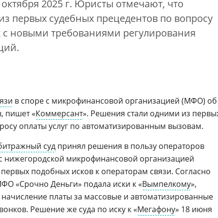
 октября 2025 г. Юристы отмечают, что
из первых судебных прецедентов по вопросу
ых с новыми требованиями регулирования
ций.
язи
в споре с микрофинансовой организацией (МФО) об
, пишет «
Коммерсант
». Решения стали одними из первы
росу оплаты услуг по автоматизированным вызовам.
битражный суд
принял решения в пользу операторов
 с нижегородской микрофинансовой организацией
 первых подобных исков к операторам связи. Согласно
МФО «Срочно Деньги» подала иски к «
Вымпелкому
»,
 начисление платы за массовые и автоматизированные
вонков. Решение же суда по иску к «
Мегафону
» 18 июня