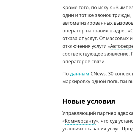
Кроме того, по иску к «Вымпе
один и тот же звонок трижды, 
автоматизированных вызовов,
оператор направил в адрес «
отказа от услуг. От массовых
отключения услуги «
Автосекр
соответствующее заявление. П
операторов связи
.
По
данным
CNews, 30 копеек
маркировку
одной попытки вы
Новые условия
Управляющий партнер адвок
«
Коммерсанту
», что суд уст
условиях оказания услуг. Пр