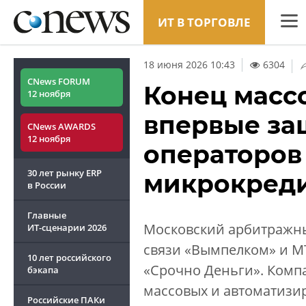
ИТ В ТОРГОВЛЕ
CNew
|
18 июня 2026 10:43
6304
Анали
CNews FORUM
Конец масс
12 ноября
Конф
впервые за
CNews AWARDS
Марке
12 ноября
операторов 
Техни
30 лет рынку ERP
микрокреди
ТВ
в России
Главные
Московский арбитражны
ИТ-сценарии
2026
связи «Вымпелком» и М
10 лет российского
«Срочно Деньги». Компа
бэкапа
массовых и автоматизи
Российские ПАКи