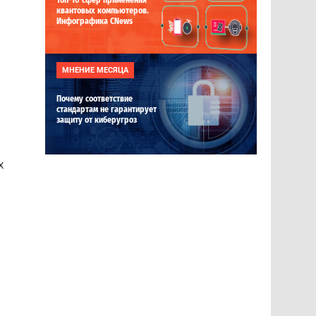
Топ-10 сфер применения
квантовых компьютеров.
Инфографика CNews
МНЕНИЕ МЕСЯЦА
Почему соответствие
стандартам не гарантирует
защиту от киберугроз
х