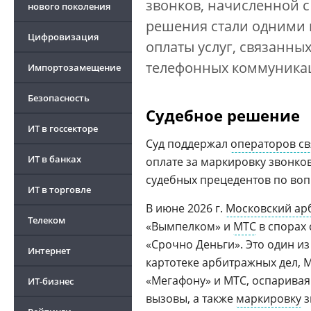
звонков, начисленной с
нового поколения
решения стали одними 
Цифровизация
оплаты услуг, связанн
телефонных коммуника
Импортозамещение
Безопасность
Судебное решение
ИТ в госсекторе
Суд поддержал
операторов св
ИТ в банках
оплате за маркировку звонков
судебных прецедентов по воп
ИТ в торговле
В июне 2026 г.
Московский ар
Телеком
«Вымпелком» и
МТС
в спорах
«Срочно Деньги». Это один из
Интернет
картотеке арбитражных дел, 
«Мегафону» и МТС, оспаривая
ИТ-бизнес
вызовы, а также
маркировку
з