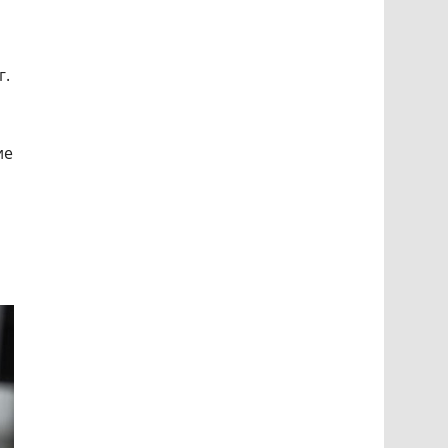
г.
ие