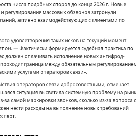
оста числа подобных споров до конца 2026 г. Новые
 и регулирования массовых обзвонов затронули
паний, активно взаимодействующих с клиентами по
вого удовлетворения таких исков на текущий момент
ет он. — Фактически формируется судебная практика по
нес должен оплачивать исполнение новых
антифрод
-
е проходит граница между обязательным регулирование
скими услугами операторов связи».
йствия операторов связи добросовестными, отмечает
вшаяся ситуация высветила системную проблему на рынк
з-за самой маркировки звонков, сколько из-за вопроса 
олжен нести расходы на выполнение новых требований
ксперт.