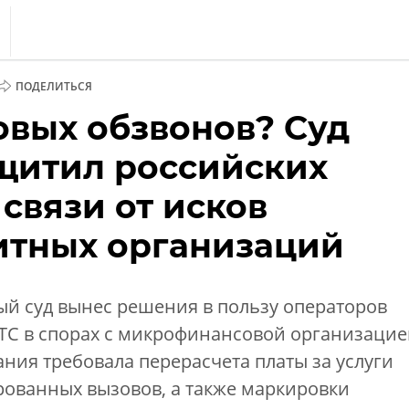
s
ПОДЕЛИТЬСЯ
тика
овых обзвонов? Суд
еренции
щитил российских
т
связи от исков
ка
тных организаций
й суд вынес решения в пользу операторов
ТС в спорах с микрофинансовой организацие
ния требовала перерасчета платы за услуги
рованных вызовов, а также маркировки