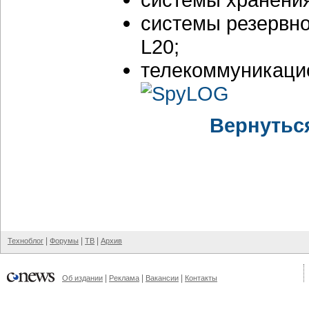
системы резервно
L20;
телекоммуникацио
Вернутьс
|
|
|
Техноблог
Форумы
ТВ
Архив
|
|
|
Об издании
Реклама
Вакансии
Контакты