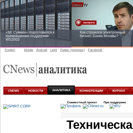
«Mr. Сумкин» подготовился к
Как строился электронный
прекращению поддержки
бизнес Банка Москвы?
WS2003
English
Mobile
Android
Light
Twitter (topnews)
Facebook
Заоблачная оптимизация: как
Рейтинг CNewsInfrastructure 20
Faberlic изменил подход к
приглашаем участвовать
аналитике
АНАЛИТИКА
CNEWS
НОВОСТИ
КОНФЕРЕНЦИИ
ЖУРНАЛ
Совместный проект
При поддержке
Техническа