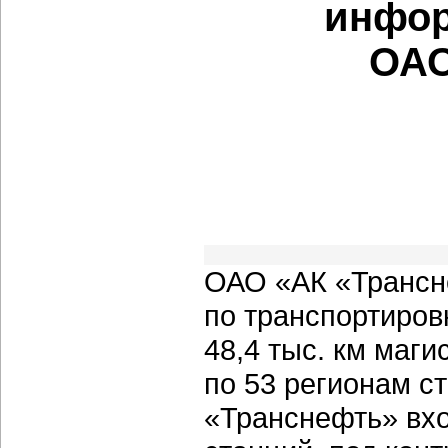
инфор
ОАО
ОАО «АК «Трансн
по транспортиров
48,4 тыс. км маг
по 53 регионам с
«Транснефть» вх