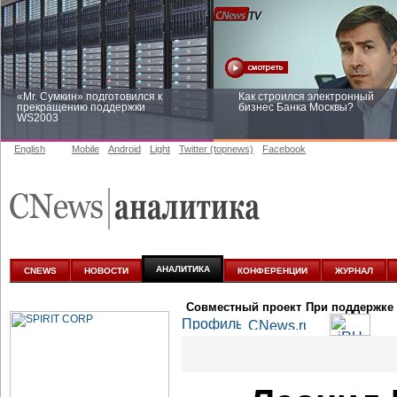
«Mr. Сумкин» подготовился к
Как строился электронный
прекращению поддержки
бизнес Банка Москвы?
WS2003
English
Mobile
Android
Light
Twitter (topnews)
Facebook
Заоблачная оптимизация: как
Рейтинг CNewsInfrastructure 20
Faberlic изменил подход к
приглашаем участвовать
аналитике
АНАЛИТИКА
CNEWS
НОВОСТИ
КОНФЕРЕНЦИИ
ЖУРНАЛ
Совместный проект
При поддержке