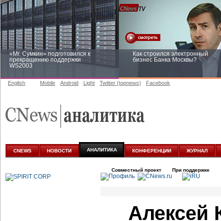
«Mr. Сумкин» подготовился к
Как строился электронный
прекращению поддержки
бизнес Банка Москвы?
WS2003
English
Mobile
Android
Light
Twitter (topnews)
Facebook
Заоблачная оптимизация: как
Рейтинг CNewsInfrastructure 20
Faberlic изменил подход к
приглашаем участвовать
аналитике
АНАЛИТИКА
CNEWS
НОВОСТИ
КОНФЕРЕНЦИИ
ЖУРНАЛ
Совместный проект
При поддержке
Алексей 