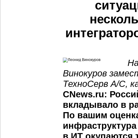
ситуац
несколь
интеграторо
На
Винокуров замес
ТехноСерв А/С, к
CNews.ru: Росси
вкладывало в р
По вашим оценк
инфраструктура
в ИТ окупаются 