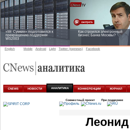
«Mr. Сумкин» подготовился к
Как строился электронный
прекращению поддержки
бизнес Банка Москвы?
WS2003
English
Mobile
Android
Light
Twitter (topnews)
Facebook
Заоблачная оптимизация: как
Рейтинг CNewsInfrastructure 20
Faberlic изменил подход к
приглашаем участвовать
аналитике
АНАЛИТИКА
CNEWS
НОВОСТИ
КОНФЕРЕНЦИИ
ЖУРНАЛ
Совместный проект
При поддержке
Леонид