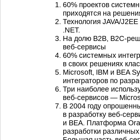
60% проектов систем
приходятся на решени
Технология JAVA/J2EE 
.NET.
На долю B2B, B2
C-ре
веб-сервисы
60% системных интег
в своих решениях кла
Microsoft, IBM и BEA 
интеграторов по разр
Три наиболее исполь
веб-сервисов
— Microso
В 2004 году опрошенн
в разработку
веб-серв
и BEA. Платформа Orac
разработки различных 
Большая часть
веб-се