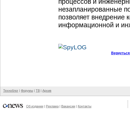
процессов и инженерн
незапланированные по
позволяет внедрение 
информационной и ин
Вернуться
Техноблог
|
Форумы
|
ТВ
|
Архив
Об издании
|
Реклама
|
Вакансии
|
Контакты