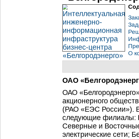
Сод
Зак
Зад
Ре
Инф
Пре
О к
ОАО «Белгородэнерг
ОАО «Белгородэнерго»
акционерного обществ
(РАО «ЕЭС России»). 
следующие филиалы: Б
Северные и Восточные,
электрические сети; Б