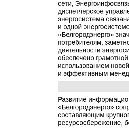
сети, Энергоинфосвяз
диспетчерское управл
энергосистема связан
и одной энергосистем
«Белгородэнерго» знач
потребителям, заметн
деятельности энергос
обеспечено грамотной 
использованием нове
и эффективным менед
Развитие информацио
«Белгородэнерго» соп
составляющим крупного
ресурсосбережение, б