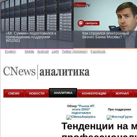
«Mr. Сумкин» подготовился к
Как строился электронный
прекращению поддержки
бизнес Банка Москвы?
WS2003
English
Mobile
Android
Light
Twitter (topnews)
Facebook
Заоблачная оптимизация: как
Рейтинг CNewsInfrastructure 20
Faberlic изменил подход к
приглашаем участвовать
аналитике
АНАЛИТИКА
CNEWS
НОВОСТИ
КОНФЕРЕНЦИИ
ЖУРНАЛ
Обзор
"Рынок ИТ:
итоги 2003"
При поддержке
подготовлен
Тенденции на 