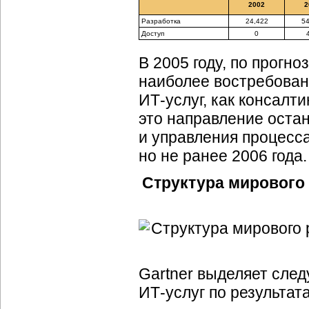
2002
2
Разработка
24,422
54
Доступ
0
В 2005 году, по прогно
наиболее востребова
ИТ-услуг
, как консалт
это направление оста
и управления процесс
но не ранее 2006 года.
Структура мировог
Gartner выделяет сле
ИТ-услуг
по результат