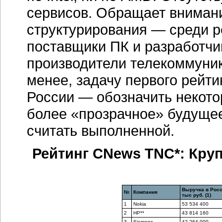
сервисов. Обращает внимани
структурирования — среди р
поставщики ПК и разработчик
производители телекоммуник
менее, задачу первого рейт
России — обозначить некотор
более «прозрачное» будуще
считать выполненной.
Рейтинг CNews TNC*: Кр
Выручка в Росс
№
Компания
тыс руб. (1)
1
Nokia
53 534 400
2
HP**
43 814 160
3
Siemens
42 264 000