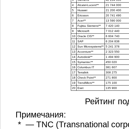
4
Alcatel-Lucent**
21 744 000
5
Huawei
21 200 400
6
Ericsson
20 741 490
7
Aсer**
13 590 000
8
Fujitsu Siemens**
7 420 140
9
Microsoft
7 012 440
10
Oracle CIS**
6 604 740
11
SAP
6 204 838
12
Sun Microsystems**
5 241 378
13
Accenture**
2 323 550
14
Autodesk**
1 494 900
15
Symantec**
450 020
16
Columbus IT
381 607
17
Terralink
308 275
18
Check Point**
271 800
19
TrendMicro**
175 100
20
Eset
135 900
Рейтинг по
Примечания:
* — TNC (Transnational cor