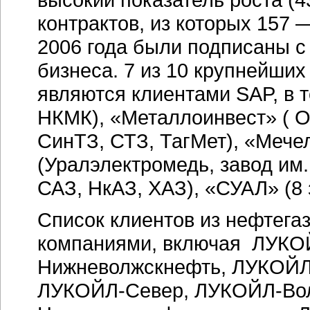
контрактов, из которых 157 
2006 года были подписаны с
бизнеса. 7 из 10 крупнейши
являются клиентами SAP, в 
НКМК), «Металлоинвест» ( О
СинТЗ, СТЗ, ТагМет), «Мече
(Уралэлектромедь, завод им
САЗ, НкАЗ, ХАЗ), «СУАЛ» (8 
Список клиентов из нефтега
компаниями, включая ЛУКО
Нижневолжскнефть, ЛУКОЙЛ
ЛУКОЙЛ-Север, ЛУКОЙЛ-Вол