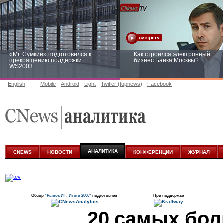
«Mr. Сумкин» подготовился к
Как строился электронный
прекращению поддержки
бизнес Банка Москвы?
WS2003
English
Mobile
Android
Light
Twitter (topnews)
Facebook
Заоблачная оптимизация: как
Рейтинг CNewsInfrastructure 20
Faberlic изменил подход к
приглашаем участвовать
аналитике
АНАЛИТИКА
CNEWS
НОВОСТИ
КОНФЕРЕНЦИИ
ЖУРНАЛ
Обзор
"Рынок ИТ: Итоги 2006"
подготовлен
При поддержке
20 самых бол