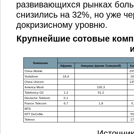
развивающихся рынках больн
снизились на 32%, но уже че
докризисному уровню.
Крупнейшие сотовые компа
Компания
Африка
Америка (кроме Северной)
Аз
China Mobile
20
Vodafone
16,4
16
China Unicom
13
America Movil
100,3
Telefonica O2
1,2
51,2
Deutsche Telekom
0,1
France Telecom
6,7
1,8
0
MTS
NTT DoCoMo
55
Telenor
17
Источник: