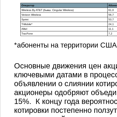
Оператор
Абоне
Wireless By AT&T (бывш. Cingular Wireless)
61,0
Verizon Wireless
56,7
Sprint
53,7
T-Mobile*
24,1
Alltel
11,1
TracFone
7,2
*абоненты на территории США
Основные движения цен акци
ключевыми датами в процесс
объявлении о слиянии котир
акционеры одобряют объедин
15%. К концу года вероятнос
котировки постепенно ползут