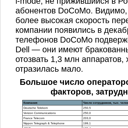
i-mode, не прижившийся в Ро
абонентов DoCoMo. Видимо,
более высокая скорость пер
компании появились в декабр
телефонов DoCoMo подвержен
Dell — они имеют бракован
отозвать 1,3 млн аппаратов,
отразилась мало.
Большое число оператор
факторов, затруд
Компания
Число сотрудников, тыс. чело
Deutsche Telekom
250,5
Verizon Communications
250,0
France Telecom
203,0
Nippon Telegraph & Telephone
199,1