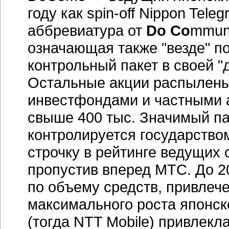
году как spin-off Nippon Tel
аббревиатура от
Do
Co
mmuni
означающая также "везде" п
контрольный пакет в своей "
Остальные акции распылены
инвестфондами и частными 
свыше 400 тыс. Значимый пак
контролируется государство
строчку в рейтинге ведущих 
пропустив вперед МТС. До 2
по объему средств, привлече
максимального роста японск
(тогда NTT Mobile) привлек