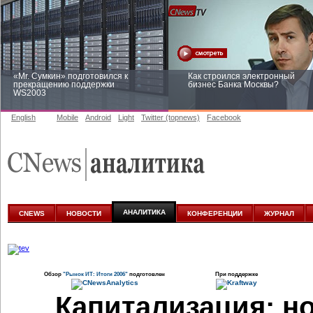
«Mr. Сумкин» подготовился к
Как строился электронный
прекращению поддержки
бизнес Банка Москвы?
WS2003
English
Mobile
Android
Light
Twitter (topnews)
Facebook
Заоблачная оптимизация: как
Рейтинг CNewsInfrastructure 20
Faberlic изменил подход к
приглашаем участвовать
аналитике
АНАЛИТИКА
CNEWS
НОВОСТИ
КОНФЕРЕНЦИИ
ЖУРНАЛ
Обзор
"Рынок ИТ: Итоги 2006"
подготовлен
При поддержке
Капитализация: н