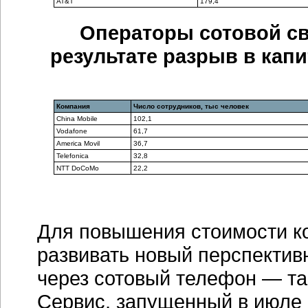
AT&T
179,4
Операторы сотовой св
результате разрыв в капи
Компания
Число сотрудников, тыс человек
China Mobile
102,1
Vodafone
61,7
America Movil
36,7
Telefonica
32,8
NTT DoCoMo
22,2
Для повышения стоимости к
развивать новый перспектив
через сотовый телефон — та
Сервис, запущенный в июле 2