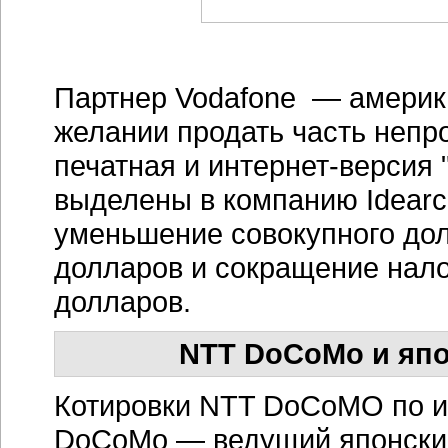
Партнер Vodafone — америка
желании продать часть непр
печатная и интернет-версия 
выделены в компанию Idearc
уменьшение совокупного дол
долларов и сокращение нало
долларов.
NTT DoCoMo и япо
Котировки NTT DoCoMO по ит
DoCoMo — ведущий японский