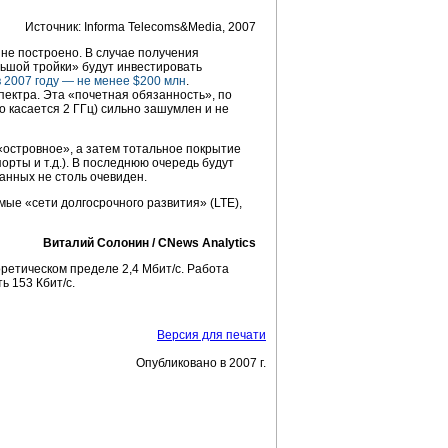
Источник: Informa Telecoms&Media, 2007
 не построено. В случае получения
ьшой тройки» будут инвестировать
в 2007 году —
не менее $200 млн
.
пектра. Эта «почетная обязанность», по
о касается 2 ГГц) сильно зашумлен и не
«островное», а затем тотальное покрытие
орты и т.д.). В последнюю очередь будут
анных не столь очевиден.
мые «сети долгосрочного развития» (LTE),
Виталий Солонин / CNews Analytics
оретическом пределе 2,4 Мбит/с. Работа
ь 153 Кбит/с.
Версия для печати
Опубликовано в 2007 г.