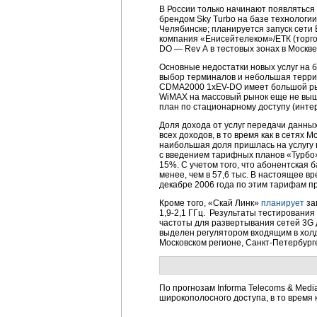
В России только начинают появляться
брендом Sky Turbo на базе технологи
Челябинске; планируется запуск сети 
компания «Енисейтелеком»/ЕТК (торго
DO — Rev А в тестовых зонах в Москве
Основные недостатки новых услуг на 
выбор терминалов и небольшая террит
CDMA2000 1xEV-DO имеет большой рын
WiMAX на массовый рынок еще не выше
план по стационарному доступу (инте
Доля дохода от услуг передачи данны
всех доходов, в то время как в сетях
наибольшая доля пришлась на услугу
с введением тарифных планов «Турбо»
15%. С учетом того, что абонентская б
менее, чем в 57,6 тыс. В настоящее в
декабре 2006 года по этим тарифам п
Кроме того, «Скай Линк»
планирует
за
1,9-2,1 ГГц. Результаты тестировани
частоты для развертывания сетей 3G 
выделен регулятором входящим в холди
Московском регионе, Санкт-Петербург
По прогнозам Informa Telecoms & Med
широкополосного доступа, в то время 