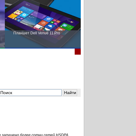
Планшет Dell Venue 11 Pro
Пора выбирать Fujitsu!
ре запущено более сотни сетей HSDPA,