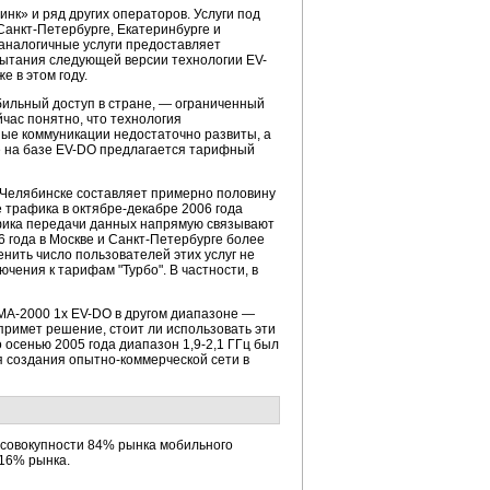
нк» и ряд других операторов. Услуги под
Санкт-Петербурге, Екатеринбурге и
а аналогичные услуги предоставляет
спытания следующей версии технологии EV-
е в этом году.
бильный доступ в стране, — ограниченный
час понятно, что технология
ые коммуникации недостаточно развиты, а
е на базе EV-DO предлагается тарифный
и Челябинске составляет примерно половину
е трафика в октябре-декабре 2006 года
афика передачи данных напрямую связывают
 года в Москве и Санкт-Петербурге более
енить число пользователей этих услуг не
чения к тарифам "Турбо". В частности, в
MA-2000 1x EV-DO в другом диапазоне —
примет решение, стоит ли использовать эти
осенью 2005 года диапазон 1,9-2,1 ГГц был
ля создания опытно-коммерческой сети в
в совокупности 84% рынка мобильного
 16% рынка.