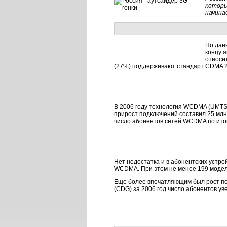
которы
начина
По данн
концу я
относи
(27%) поддерживают стандарт CDMA 2
В 2006 году технология WCDMA (UMTS)
прирост подключений составил 25 млн -
число абонентов сетей WCDMA по итога
Нет недостатка и в абонентских устр
WCDMA. При этом не менее 199 модел
Еще более впечатляющим был рост по
(CDG) за 2006 год число абонентов ув