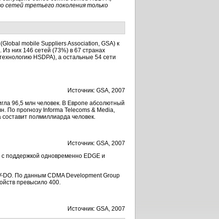
во сетей третьего поколения только
bal mobile Suppliers Association, GSA) к
 Из них 146 сетей (73%) в 67 странах
 технологию HSDPA), а остальные 54 сети
Источник: GSA, 2007
игла 96,5 млн человек. В Европе абсолютный
н. По прогнозу Informa Telecoms & Media,
а составит полмиллиарда человек.
Источник: GSA, 2007
05 с поддержкой одновременно EDGE и
V-DO. По данным CDMA Development Group
ройств превысило 400.
Источник: GSA, 2007