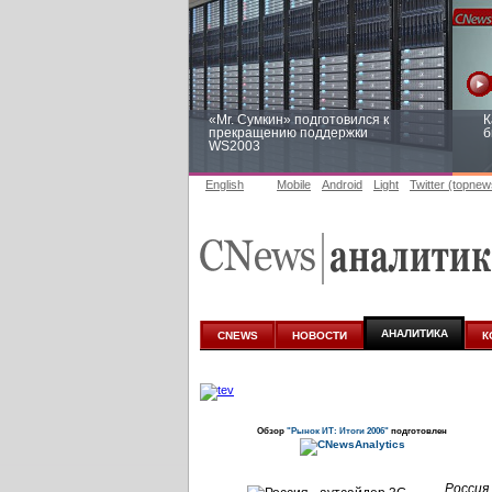
«Mr. Сумкин» подготовился к
К
прекращению поддержки
б
WS2003
English
Mobile
Android
Light
Twitter (topnew
Заоблачная оптимизация: как
Р
Faberlic изменил подход к
п
аналитике
АНАЛИТИКА
CNEWS
НОВОСТИ
К
Обзор
"Рынок ИТ: Итоги 2006"
подготовлен
Россия