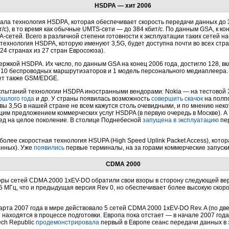
HSDPA — хит 2006
ла технология HSDPA, которая обеспечивает скорость передачи данных до 3
т/с), в то время как обычные UMTS-сети — до 384 кбит/с. По данным GSA, к к
сетей. Всего в различной степени готовности к эксплуатации таких сетей на
 технология HSDPA, которую именуют 3,5G, будет доступна почти во всех стра
4 странах из 27 стран Евросоюза).
ержкой HSDPA. Их число, по данным GSA на конец 2006 года, достигло 128, 
, 10 беспроводных маршрутизаторов и 1 модель персонального медиаплеера.
ет также GSM/EDGE.
испытаний технологии HSDPA иностранными вендорами: Nokia — на тестовой
ошлого года
и др. У страны появилась возможность
совершить скачок
на полпо
ивы 3,5G в нашей стране не всем кажутся столь очевидными, и по мнению н
м предложением коммерческих услуг HSDPA (в первую очередь в Москве). А в
ед на целое поколение. В столице Поднебесной
запущена в эксплуатацию
пер
олее скоростная технология HSUPA (High Speed Uplink Packet Access), котор
анных). Уже
появились
первые терминалы, на за горами коммерческие запуски
CDMA 2000
ры сетей CDMA 2000 1xEV-DO обратили свои взоры в сторону следующей вер
25 МГц, что и предыдущая версия Rev 0, но обеспечивает более высокую скор
та 2007 года в мире действовало 5 сетей CDMA 2000 1xEV-DO Rev. A (по две
 находятся в процессе подготовки. Европа пока отстает — в начале 2007 года
ech Republic
продемонстрировала
первый в Европе сеанс передачи данных в 