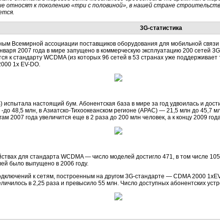
е относят к поколению «три с половиной», в нашей стране строительст
ется.
3G-статистика
ым Всемирной ассоциации поставщиков оборудования для мобильной связи (Glo
нваря 2007 года в мире запущено в коммерческую эксплуатацию 200 сетей 3G.
тся к стандарту WCDMA (из которых 96 сетей в 53 странах уже поддерживает
000 1х EV-DO.
 испытала настоящий бум. Абонентская база в мире за год удвоилась и дост
до 48,5 млн, в Азиатско-Тихоокеанском регионе (APAC) — 21,5 млн до 45,7 мл
м 2007 года увеличится еще в 2 раза до 200 млн человек, а к концу 2009 год
ойствах для стандарта WCDMA — число моделей достигло 471, в том числе 1
ей было выпущено в 2006 году.
дключений к сетям, построенным на другом 3G-стандарте — CDMA 2000 1xE
еличилось в 2,25 раза и превысило 55 млн. Число доступных абонентских уст