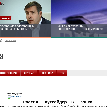
ак строился электронный
ИКТ в страховании:
изнес Банка Москвы?
эффективность в новых условиях
s)
Facebook
ейтинг CNewsInfrastructure 2015:
Информационная безопасность
риглашаем участвовать
бизнеса и госструктур: развитие в
новых условиях
ОНФЕРЕНЦИИ
ЖУРНАЛ
ТЕХНИКА
ТВ
При поддержке
Россия — аутсайдер 3G — гонки
 явно отстала в мировой гонке мобильного бродбэнда. В то время как в ми