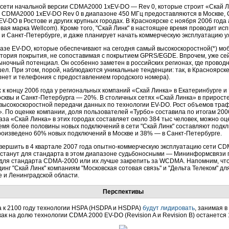
 сети начальной версии CDMA2000 1xEV-DO — Rev 0, которые строит «Скай Ли
и CDMA2000 1xEV-DO Rev 0 в диапазоне 450 МГц предоставляются в Москве, 
EV-DO в Ростове и других крупных городах. В Красноярске с ноября 2006 год
вая марка Wellcom). Кроме того, "Скай Линк" в настоящее время проводит и
 и Санкт-Петербурге, и даже планирует начать коммерческую эксплуатацию уж
базе EV-DO, которые обеспечивают на сегодня самый высокоскоростной(*) мо
ория покрытия, не сопоставимая с покрытием GPRS/EGDE. Впрочем, уже сей
очный потенциал. Он особенно заметен в российских регионах, где проводн
л. При этом, порой, наблюдаются уникальные тенденции: так, в Красноярск
рнет и телефония с предоставлением городского номера).
х к концу 2006 года у региональных компаний «Скай Линка» в Екатеринбурге 
 Москвы и Санкт-Петербурга — 20%. В столичных сетях «Скай Линка» в прирост
 высокоскоростной передачи данных по технологии EV-DO. Рост объемов тр
. По оценке компании, доля пользователей «Турбо» составила по итогам 2006
аза «Скай Линка» в этих городах составляет около 384 тыс человек, можно оц
ремя более половины новых подключений в сети "Скай Линк" составляют подклю
роизведено 60% новых подключений в Москве и 38% — в Санкт-Петербурге.
вершить в 4 квартале 2007 года опытно-коммерческую эксплуатацию сети CD
я станут для стандарта в этом диапазоне судьбоносными — Мининформсвязи 
для стандарта CDMA-2000 или их лучше закрепить за WCDMA. Напомним, что 
нг "Скай Линк" компаниям "Московская сотовая связь" и "Дельта Телеком" д
е и Ленинградской области.
Перспективы
ia к 2100 году технологии HSPA (HSDPA и НSDPA)
будут лидировать
, занимая 
как на долю технологии CDMA 2000 EV-DO (Revision A и Revision B) останется