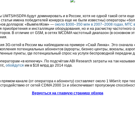
ты UMTS/HSDPA будут доминировать и в России, хотя не одной такой сети еще
 статьи имена победителей конкурса еще не были известны) операторы «бол
онов долларов: «ВымпелКом» —
около $300–350 млн в 2007–2008 годах
, МТС 
 приобретения и инсталляции оборудования, но и на расчистку частотного с
торов. В отличие от GSM, в сетях WCDMA частотный диапазон (в основном эт
ния.
я 3G-сетей в России мы наблюдаем на примере «Скай Линка». Это сначала 
скопления потенциальных абонентов (курорты, бизнес-центры, вокзалы, аэроп
еленные пункты, где потенциальный спрос на услуги беспроводной передачи д
ператорам «в копеечку». По подсчётам ABI Research затраты на так называе
/c,
обойдутся
им в $18 млрд до 2014 года.
 прямом канале (от оператора к абоненту) составляет около 1 Мбит/с при те
ыстродействию от сетей CDMA 2000 1x и обеспечивает пропускную способност
Вернуться на главную страницу обзора