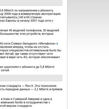
,6 Мбит/с по направлению к абоненту
онцу 2006 года в коммерческую эксплуатацию
считывалось 140 в 64 странах.
нах Европы (к началу 2007 года сети с
включая 46 моделей телефонов, 30 моделей
 Большинство этих устройств, которые
 3G-сети Северо-Западного «Мегафона»
в
коления вперед, чтобы не отстать
екоторых специалистов оптимальным было бы
от Китай, где также отсутствуют сети
вая в мире сеть 4G, которая обеспечивает
ая «разгоняет» абонента до 5,8 Мбит/с
 сетей.
сии стандарта — Rev A. Эта технология
ость передачи данных — 3,1 Мбит/с в прямом
 в Азии и Северной Америке и одна в
 компания Nortel в сотрудничестве с
этой версии стандарта.