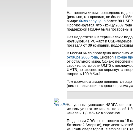
Настоящим хитом прошедшего года ста
(реально, как правило, не более 1 Мби
в мире
было запущено
более 90 HSDPA-
Прогнозируется, что к концу 2007 года
поддержкой HSDPA были построены в 2
Нет недостатка и в терминалах с подд
ноутбуков, 41 PC-карт и USB-модемов
поставляют 39 компаний, поддержива
В России было проведено несколько 
октябре 2006 года
, Ericsson
в конце пр
от остального мира. Однако перспект
строительство сети UMTS с последующи
UMTS, не стесняется «прыгнуть» впер
скорость 100 Мбит/с.
Тем временем в мире появляется еще б
(пиковое значение скорости приема д
Напуганные успехами HSDPA, операто
использует тот же канал с полосой 1,
канале и 1,8 Мбит/с в обратном.
По данным CDG по состоянию на 15 мар
Латинской Америке), еще десять сетей
чешским оператором Telefonica O2 Cz