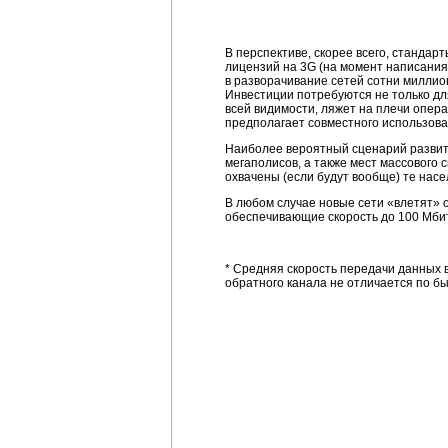
В перспективе, скорее всего, стандар
лицензий на 3G (на момент написания
в разворачивание сетей сотни милли
Инвестиции потребуются не только для
всей видимости, ляжет на плечи опера
предполагает совместного использова
Наиболее вероятный сценарий развити
мегаполисов, а также мест массового 
охвачены (если будут вообще) те нас
В любом случае новые сети «влетят» о
обеспечивающие скорость до 100 Мбит
* Средняя скорость передачи данных в
обратного канала не отличается по б