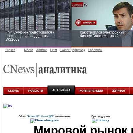
«Mr. Сумкин» подготовился к
Как строился электронный
прекращению поддержки
бизнес Банка Москвы?
WS2003
English
Mobile
Android
Light
Twitter (topnews)
Facebook
Заоблачная оптимизация: как
Рейтинг CNewsInfrastructure 20
Faberlic изменил подход к
приглашаем участвовать
аналитике
АНАЛИТИКА
CNEWS
НОВОСТИ
КОНФЕРЕНЦИИ
ЖУРНАЛ
Обзор
"Рынок ИТ: Итоги 2006"
подготовлен
При поддержке
Мировой рынок 