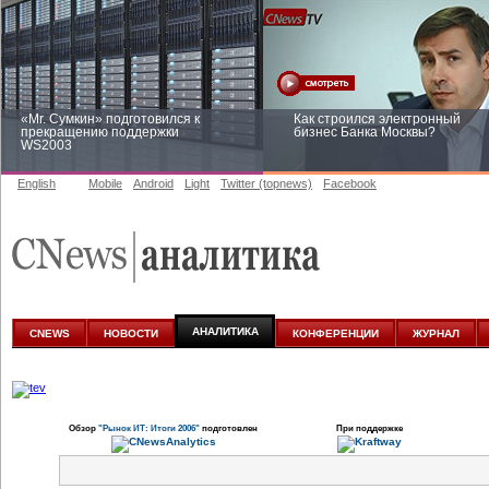
«Mr. Сумкин» подготовился к
Как строился электронный
прекращению поддержки
бизнес Банка Москвы?
WS2003
English
Mobile
Android
Light
Twitter (topnews)
Facebook
Заоблачная оптимизация: как
Рейтинг CNewsInfrastructure 20
Faberlic изменил подход к
приглашаем участвовать
аналитике
АНАЛИТИКА
CNEWS
НОВОСТИ
КОНФЕРЕНЦИИ
ЖУРНАЛ
Обзор
"Рынок ИТ: Итоги 2006"
подготовлен
При поддержке