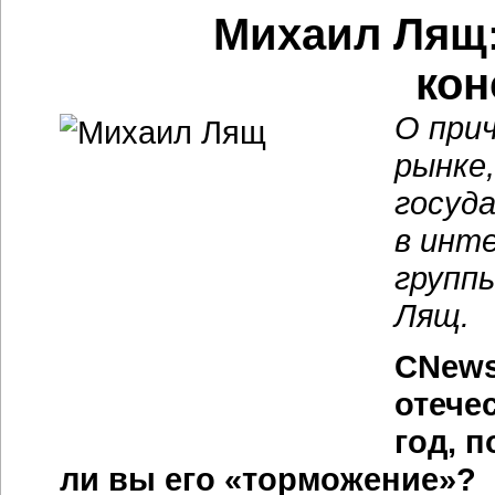
Михаил Лящ:
кон
О прич
рынке,
госуд
в инт
групп
Лящ.
CNews
отече
год, 
ли вы его «торможение»?