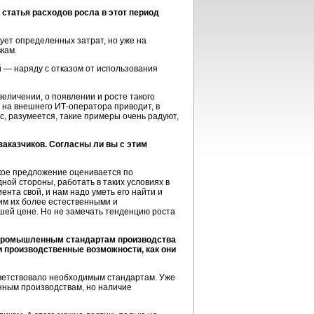
 статья расходов росла в этот период
ует определенных затрат, но уже на
кам.
 — наряду с отказом от использования
еличении, о появлении и росте такого
 на внешнего ИТ-оператора приводит, в
с, разумеется, такие примеры очень радуют,
аказчиков. Согласны ли вы с этим
ское предложение оценивается по
ной стороны, работать в таких условиях в
ента свой, и нам надо уметь его найти и
дим их более естественными и
ьшей цене. Но не замечать тенденцию роста
е промышленным стандартам производства
и производственные возможности, как они
тветствовало необходимым стандартам. Уже
нным производствам, но наличие