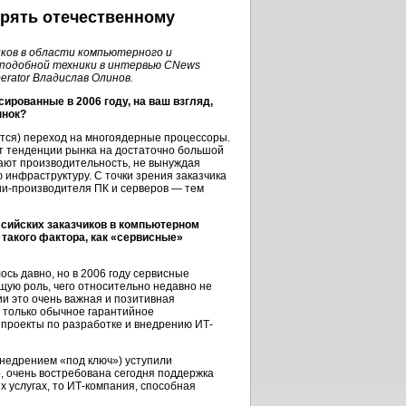
ерять отечественному
иков в области компьютерного и
 подобной техники в интервью CNews
erator Владислав Олинов.
сированные в 2006 году, на ваш взгляд,
ынок?
ется) переход на многоядерные процессоры.
ит тенденции рынка на достаточно большой
ают производительность, не вынуждая
 инфраструктуру. С точки зрения заказчика
нии-производителя ПК и серверов — тем
ссийских заказчиков в компьютерном
 такого фактора, как «сервисные»
ь давно, но в 2006 году сервисные
ую роль, чего относительно недавно не
и это очень важная и позитивная
е только обычное гарантийное
 проекты по разработке и внедрению ИТ-
внедрением «под ключ») уступили
 очень востребована сегодня поддержка
 услугах, то ИТ-компания, способная