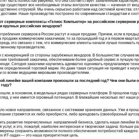
хотят быть полностью уверены, что она соответствует заявленным характерист
где существуют все необходимые этапы контроля качества — начиная от вхо
дственно отгрузкой. Мы очень серьезно работаем над системой качества: от
 и доставки. Наше производство построено по современным стандартам и соо
ют серверные комплексы «Гелиос Компьютер» на российском серверном 
и крупных российских вендоров?
требления серверов в России растут и наши продажи. Причем, если в пред
продажи коммерческим заказчикам, то за прошедший год и в первом квартал
чередь это связано с тем, что коммерческие клиенты начали лучше понимат
ственному производителю.
я с конкуренцией со стороны зарубежных вендоров. В большинстве случаев м
нии требований заказчика, обеспечиваем более удобный сервис и лучшую п
ренде. Сегодня заказчики научились адекватно оценивать предлагаемую техни
 определенной торговой марки. Но даже такая ситуация не приводит к неучас
м со всеми ведущими мировыми производителями.
вой линейке вашей компании произошли за последний год? Чем они были
 году?
шли, в основном, в модельных рядах серверных платформ. В прошлом году 
гляд, у нее имеется огромный потенциал. В ближайшие несколько лет наши 
икло новое направление, связанное с системами хранения данных. Уже в про
пании стремятся их либо приобрести, либо арендовать (своеобразный аутсор
ить развитие перечисленных направлений бизнеса, сделать наши линейки 
 услуг, и это, пожалуй, наиболее интересная и творческая задача: больше
амерены сохранить возможности полного обеспечения потребностей каждого за
х ИТ-задач — это наша приоритетная цель.