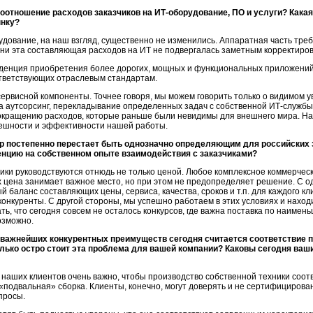
соотношение расходов заказчиков на ИТ-оборудование, ПО и услуги? Какая
ынку?
дование, на наш взгляд, существенно не изменились. Аппаратная часть треб
ни эта составляющая расходов на ИТ не подвергалась заметным корректиров
нденция приобретения более дорогих, мощных и функциональных приложений
ответствующих отраслевым стандартам.
рвисной компоненты. Точнее говоря, мы можем говорить только о видимом ув
на аутсорсинг, перекладывание определенных задач с собственной ИТ-службы
 сокращению расходов, которые раньше были невидимы для внешнего мира. На
пешности и эффективности нашей работы.
ор постепенно перестает быть однозначно определяющим для российских з
нцию на собственном опыте взаимодействия с заказчиками?
чики руководствуются отнюдь не только ценой. Любое комплексное коммерче
 цена занимает важное место, но при этом не предопределяет решение. С од
 баланс составляющих цены, сервиса, качества, сроков и т.п. для каждого кли
конкуренты. С другой стороны, мы успешно работаем в этих условиях и нахо
ть, что сегодня совсем не осталось конкурсов, где важна поставка по наимен
озможно.
з важнейших конкурентных преимуществ сегодня считается соответстви
лько остро стоит эта проблема для вашей компании? Каковы сегодня ваш
наших клиентов очень важно, чтобы производство собственной техники соо
«подвальная» сборка. Клиенты, конечно, могут доверять и не сертифицирова
просы.