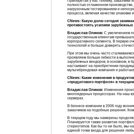
Приобретая у нас технику, заказчики 
полностью отлаженном производстве, 
нагрузочным тестированием и непосре
процесса, включая качество упаковки
CNews: Какую долю сегодня занима
противостоять усилиям зарубежных 
Владислав Олинов:
C увеличением по
государственным клиентам превышала 
корпоративного сегмента. В первую о
технологий и больше доверять отече
При этом мы очень часто сталкиваемс
проявляем больше гибкости в выполне
зарубежных вендоров, в основном, в б
настаивают на приобретении продукции
мультибрендовая компания и работае
CNews: Какие изменения в продукто
«продуктового портфеля» в текущем
Владислав Олинов:
Изменения произо
многоядерных процессорах. На наш вз
серверах.
В бизнесе компании в 2006 году возн
заказчиков на подобные решения. Ком
В текущем году мы намерены продолж
Планируется также развитие портфеля
стереотипов. Как бы то ни было, мы н
единой точки входа для решения любы