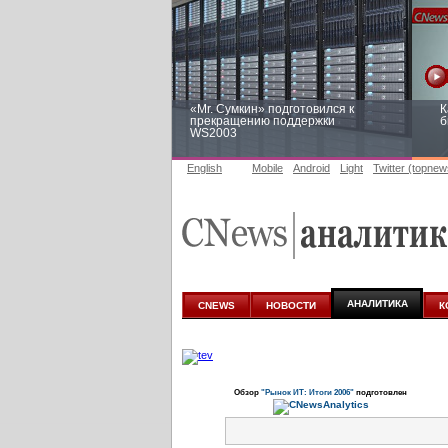
«Mr. Сумкин» подготовился к
К
прекращению поддержки
б
WS2003
English
Mobile
Android
Light
Twitter (topnew
Заоблачная оптимизация: как
Р
Faberlic изменил подход к
п
аналитике
АНАЛИТИКА
CNEWS
НОВОСТИ
К
Обзор
"Рынок ИТ: Итоги 2006"
подготовлен