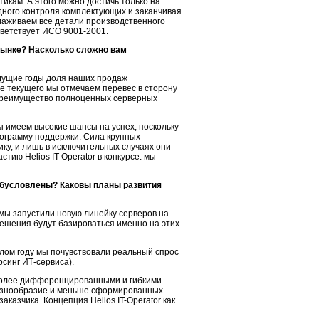
икам. А этого можно достичь только на
дного контроля комплектующих и заканчивая
лаживаем все детали производственного
тветствует ИСО 9001-2001.
рынке? Насколько сложно вам
ыдущие годы доля наших продаж
е текущего мы отмечаем перевес в сторону
ь преимущество полноценных серверных
ы имеем высокие шансы на успех, поскольку
рограмму поддержки. Сила крупных
ку, и лишь в исключительных случаях они
тию Helios IT-Operator в конкурсе: мы —
 обусловлены? Каковы планы развития
мы запустили новую линейку серверов на
решения будут базироваться именно на этих
шлом году мы почувствовали реальный спрос
синг ИТ-сервиса).
более дифференцированными и гибкими.
 разнообразие и меньше сформированных
казчика. Концепция Helios IT-Operator как