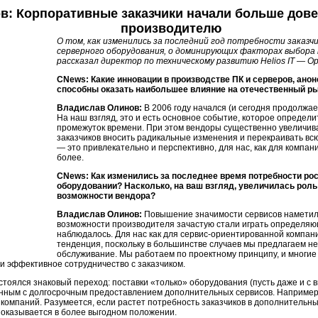
в: Корпоративные заказчики начали больше дов
производителю
О том, как изменились за последний год потребности заказч
серверного оборудования, о доминирующих факторах выбора
рассказал директор по техническому развитию Helios IT — Op
CNews: Какие инновации в производстве ПК и серверов, анон
способны оказать наибольшее влияние на отечественный р
Владислав Олинов:
В 2006 году начался (и сегодня продолжа
На наш взгляд, это и есть основное событие, которое определ
промежуток времени. При этом вендоры существенно увеличив
заказчиков вносить радикальные изменения и перекраивать всю
— это привлекательно и перспективно, для нас, как для компа
более.
CNews: Как изменились за последнее время потребности ро
оборудовании? Насколько, на ваш взгляд, увеличилась роль
возможности вендора?
Владислав Олинов:
Повышение значимости сервисов наметилос
возможности производителя зачастую стали играть определяющ
наблюдалось. Для нас как для сервис-ориентированной компани
тенденция, поскольку в большинстве случаев мы предлагаем н
обслуживание. Мы работаем по проектному принципу, и многие
и эффективное сотрудничество с заказчиком.
стоялся знаковый переход: поставки «только» оборудования (пусть даже и с 
анным с долгосрочным предоставлением дополнительных сервисов. Например,
компаний. Разумеется, если растет потребность заказчиков в дополнительных
 оказывается в более выгодном положении.