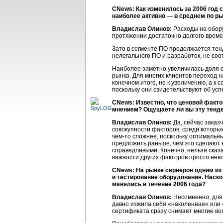
CNews: Как изменилось за 2006 год 
наиболее активно — в среднем по р
Владислав Олинов:
Расходы на обору
протяжении достаточно долгого време
Зато в сегменте ПО продолжается те
нелегального ПО и разработок, не со
Наиболее заметно увеличилась доля се
рынка. Для многих клиентов переход 
конечном итоге, не к увеличению, а к
поскольку они свидетельствуют об ус
CNews: Известно, что ценовой факт
мнением? Ощущаете ли вы эту тенде
Владислав Олинов:
Да, сейчас заказ
совокупности факторов, среди которых
чем-то сложнее, поскольку оптимальный
предложить раньше, чем это сделают 
справедливыми. Конечно, нельзя сказа
важности других факторов просто нев
CNews: На рынке серверов одним и
и тестирование оборудования. Наско
менялись в течение 2006 года?
Владислав Олинов:
Несомненно, для 
давно изжила себя «наколенная» или 
сертификата сразу снимает многие во