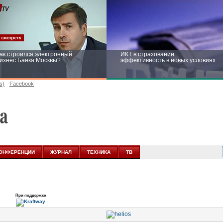
ак строился электронный
ИКТ в страховании:
изнес Банка Москвы?
эффективность в новых условиях
s)
Facebook
ейтинг CNewsInfrastructure 2015:
Информационная безопасность
риглашаем участвовать
бизнеса и госструктур: развитие в
новых условиях
ОНФЕРЕНЦИИ
ЖУРНАЛ
ТЕХНИКА
ТВ
При поддержке