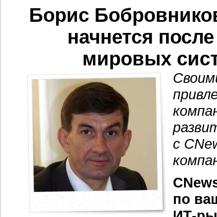
Борис Бобровнико
начнется после
мировых сист
Своим
привл
компа
разви
с CNe
компан
CNews
по ва
ИТ-ры