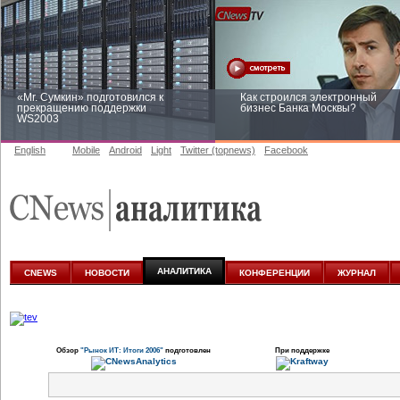
«Mr. Сумкин» подготовился к
Как строился электронный
прекращению поддержки
бизнес Банка Москвы?
WS2003
English
Mobile
Android
Light
Twitter (topnews)
Facebook
Заоблачная оптимизация: как
Рейтинг CNewsInfrastructure 20
Faberlic изменил подход к
приглашаем участвовать
аналитике
АНАЛИТИКА
CNEWS
НОВОСТИ
КОНФЕРЕНЦИИ
ЖУРНАЛ
Обзор
"Рынок ИТ: Итоги 2006"
подготовлен
При поддержке