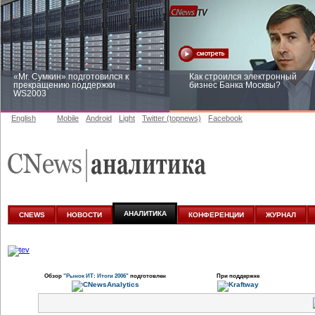
«Mr. Сумкин» подготовился к
Как строился электронный
прекращению поддержки
бизнес Банка Москвы?
WS2003
English
Mobile
Android
Light
Twitter (topnews)
Facebook
Заоблачная оптимизация: как
Рейтинг CNewsInfrastructure 20
Faberlic изменил подход к
приглашаем участвовать
аналитике
АНАЛИТИКА
CNEWS
НОВОСТИ
КОНФЕРЕНЦИИ
ЖУРНАЛ
Обзор
"Рынок ИТ: Итоги 2006"
подготовлен
При поддержке