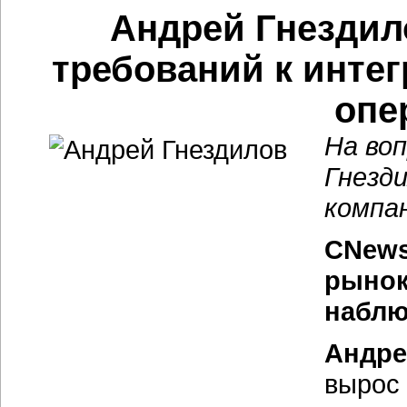
Андрей Гнездил
требований к интег
опе
На во
Гнезд
компа
CNews
рынок
набл
Андре
вырос 