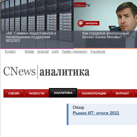
«Mr. Сумкин» подготовился к
Как строился электронный
прекращению поддержки
бизнес Банка Москвы?
WS2003
English
Mobile
Android
Light
Twitter (topnews)
Facebook
Заоблачная оптимизация: как
Рейтинг CNewsInfrastructure 20
Faberlic изменил подход к
приглашаем участвовать
аналитике
АНАЛИТИКА
CNEWS
НОВОСТИ
КОНФЕРЕНЦИИ
ЖУРНАЛ
Обзор
Рынок ИТ: итоги 2011