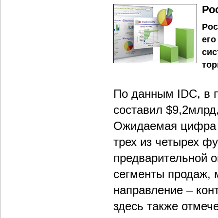
Ро
Рос
его
сис
тор
По данным IDC, в 
составил $9,2млрд
Ожидаемая цифра по
трех из четырех ф
предварительной о
сегменты продаж, 
направление – конт
здесь также отмече