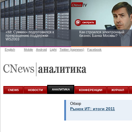
«Mr. Сумкин» подготовился к
Как строился электронный
прекращению поддержки
бизнес Банка Москвы?
WS2003
English
Mobile
Android
Light
Twitter (topnews)
Facebook
Заоблачная оптимизация: как
Рейтинг CNewsInfrastructure 20
Faberlic изменил подход к
приглашаем участвовать
аналитике
АНАЛИТИКА
CNEWS
НОВОСТИ
КОНФЕРЕНЦИИ
ЖУРНАЛ
Обзор
Рынок ИТ: итоги 2011