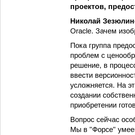
проектов, предо
Николай Зезюлин
Oracle. Зачем изо
Пока группа предо
проблем с ценообр
решение, в процес
ввести версионнос
усложняется. На э
создании собствен
приобретении гото
Вопрос сейчас осо
Мы в "Форсе" умее