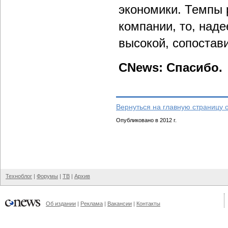
экономики. Темпы 
компании, то, над
высокой, сопостави
CNews: Спасибо.
Вернуться на главную страницу 
Опубликовано в 2012 г.
Техноблог
|
Форумы
|
ТВ
|
Архив
Об издании
|
Реклама
|
Вакансии
|
Контакты