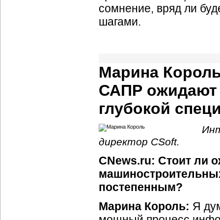
сомнение, вряд ли бу
шагами.
Марина Король
САПР ожидают 
глубокой спец
Инт
директор CSoft.
CNews.ru: Стоит ли 
машиностроительных 
постепенным?
Марина Король:
Я дум
мощный процесс инфор