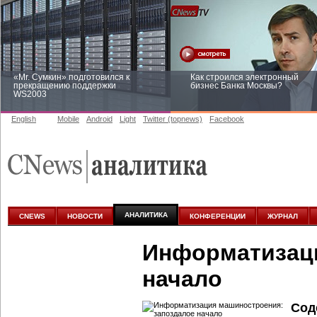
«Mr. Сумкин» подготовился к
Как строился электронный
прекращению поддержки
бизнес Банка Москвы?
WS2003
English
Mobile
Android
Light
Twitter (topnews)
Facebook
Заоблачная оптимизация: как
Рейтинг CNewsInfrastructure 20
Faberlic изменил подход к
приглашаем участвовать
аналитике
АНАЛИТИКА
CNEWS
НОВОСТИ
КОНФЕРЕНЦИИ
ЖУРНАЛ
Информатизаци
начало
Сод