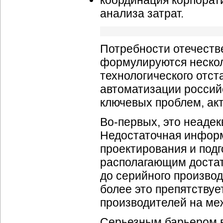
координация корпорати
анализа затрат.
Потребности отечеств
формулируются несколь
технологического отст
автоматизации россий
ключевых проблем, ак
Во-первых, это неаде
Недостаточная информ
проектирования и под
располагающим доста
до серийного производ
более это препятству
производителей на ме
Серьезным барьером в