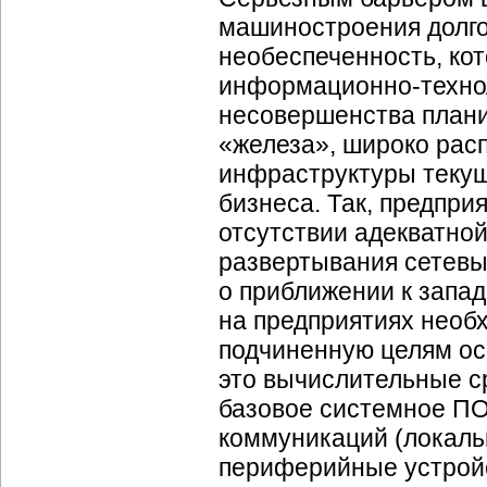
машиностроения долго
необеспеченность, кот
информационно-технол
несовершенства плани
«железа», широко рас
инфраструктуры текущ
бизнеса. Так, предпр
отсутствии адекватно
развертывания сетевы
о приближении к запа
на предприятиях необ
подчиненную целям ос
это вычислительные с
базовое системное ПО
коммуникаций (локаль
периферийные устройс