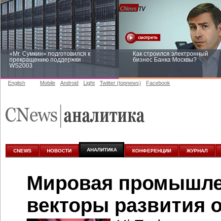
«Mr. Сумкин» подготовился к
Как строился электронный
прекращению поддержки
бизнес Банка Москвы?
WS2003
English
Mobile
Android
Light
Twitter (topnews)
Facebook
Заоблачная оптимизация: как
Рейтинг CNewsInfrastructure 20
Faberlic изменил подход к
приглашаем участвовать
аналитике
АНАЛИТИКА
CNEWS
НОВОСТИ
КОНФЕРЕНЦИИ
ЖУРНАЛ
Мировая промышле
векторы развития 