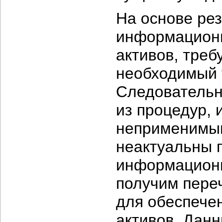
На основе ре
информационн
активов, треб
необходимый 
Следовательн
из процедур, 
неприменимым
неактуальны 
информационн
получим пере
для обеспече
активов. Данн