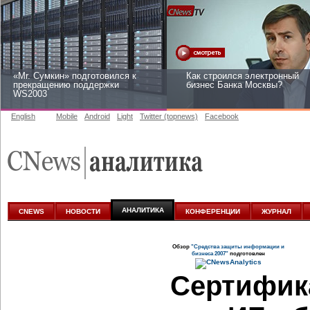
«Mr. Сумкин» подготовился к
Как строился электронный
прекращению поддержки
бизнес Банка Москвы?
WS2003
English
Mobile
Android
Light
Twitter (topnews)
Facebook
Заоблачная оптимизация: как
Рейтинг CNewsInfrastructure
Faberlic изменил подход к
2015: приглашаем участвова
аналитике
АНАЛИТИКА
CNEWS
НОВОСТИ
КОНФЕРЕНЦИИ
ЖУРНАЛ
Обзор
"Средства защиты информации и
бизнеса 2007"
подготовлен
Сертифик