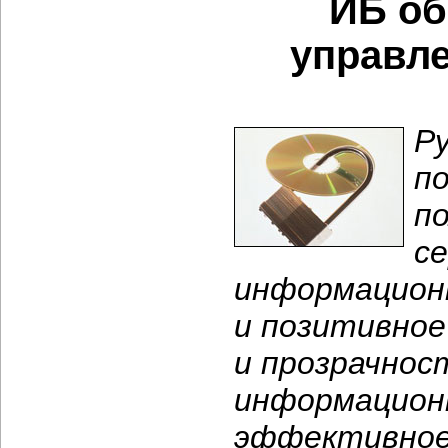
ИБ об
управл
Ру
п
п
с
информацион
и позитивно
и прозрачнос
информационн
эффективное