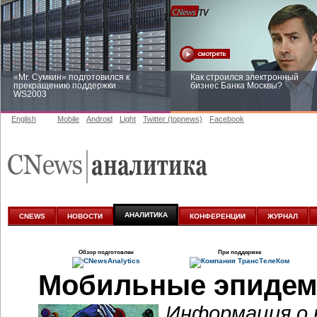
«Mr. Сумкин» подготовился к
Как строился электронный
прекращению поддержки
бизнес Банка Москвы?
WS2003
English
Mobile
Android
Light
Twitter (topnews)
Facebook
Заоблачная оптимизация: как
Рейтинг CNewsInfrastructure 20
Faberlic изменил подход к
приглашаем участвовать
аналитике
АНАЛИТИКА
CNEWS
НОВОСТИ
КОНФЕРЕНЦИИ
ЖУРНАЛ
Обзор подготовлен
При поддержке
Мобильные эпидем
Информация о 