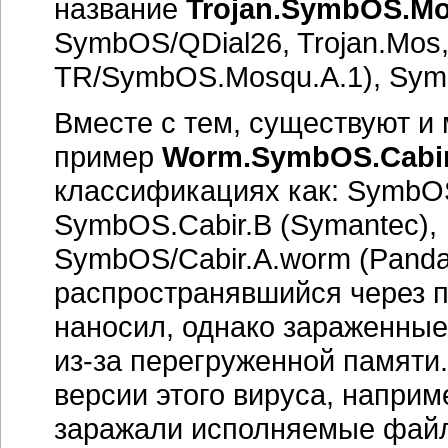
название
Trojan.SymbOS.Mo
SymbOS/QDial26, Trojan.Mos
TR/SymbOS.Mosqu.A.1), Sym
Вместе с тем, существуют 
пример
Worm.SymbOS.Cabir
классификациях как: SymbOS/
SymbOS.Cabir.B (Symantec),
SymbOS/Cabir.A.worm (Panda
распространявшийся через пр
наносил, однако зараженны
из-за
перегруженной памяти
версии этого вируса, напри
заражали исполняемые фай