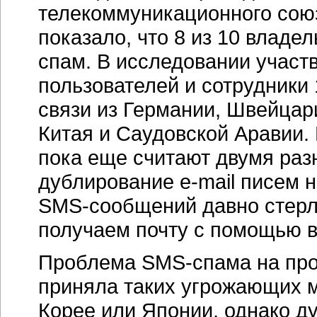
телекоммуникационного союз
показало, что 8 из 10 влад
спам. В исследовании участ
пользователей и сотрудники
связи из Германии, Швейцар
Китая и Саудовской Аравии.
пока еще считают двумя раз
дублирование
e-mail
писем н
SMS-сообщений
давно стерл
получаем почту с помощью 
Проблема
SMS-спама
на пр
приняла таких угрожающих м
Корее или Японии, однако ду