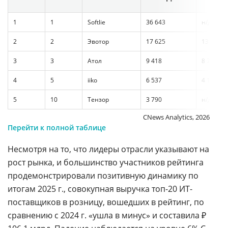
1
1
Softlie
36 643
н/д
2
2
Эвотор
17 625
13 323
3
3
Атол
9 418
8 793
4
5
iiko
6 537
4 139
5
10
Тензор
3 790
н/д
CNews Analytics, 2026
Перейти к полной таблице
Несмотря на то, что лидеры отрасли указывают на
рост рынка, и большинство участников рейтинга
продемонстрировали позитивную динамику по
итогам 2025 г., совокупная выручка топ-20 ИТ-
поставщиков в розницу, вошедших в рейтинг, по
сравнению с 2024 г. «ушла в минус» и составила ₽