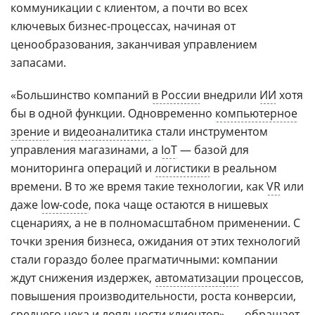
коммуникации с клиентом, а почти во всех
ключевых бизнес-процессах, начиная от
ценообразования, заканчивая управлением
запасами.
«Большинство компаний
в России
внедрили
ИИ
хотя
бы в одной функции. Одновременно
компьютерное
зрение
и
видеоаналитика
стали инструментом
управления магазинами, а
IoT
— базой для
мониторинга операций и
логистики
в реальном
времени. В то же время такие технологии, как
VR
или
даже
low-code
, пока чаще остаются в нишевых
сценариях, а не в полномасштабном применении. С
точки зрения бизнеса, ожидания от этих технологий
стали гораздо более прагматичными: компании
ждут снижения издержек,
автоматизации
процессов,
повышения производительности, роста конверсии,
среднего чека и
лояльности
клиентов», — обращает