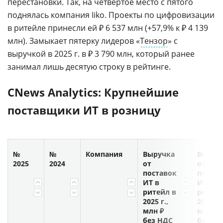
перестановки. Так, на четвертое место с пятого
поднялась компания Iiko. Проекты по цифровизации
в ритейле принесли ей ₽ 6 537 млн (+57,9% к ₽ 4 139
млн). Замыкает пятерку лидеров «
Тензор
» с
выручкой в 2025 г. в ₽ 3 790 млн, который ранее
занимал лишь десятую строку в рейтинге.
CNews Analytics: Крупнейшие
поставщики ИТ в розницу
№
№
Компания
Выручка
Выруч
2025
2024
от
от
поставок
постав
ИТ в
ИТ в
ритейл в
ритейл
2025 г.,
2024 г.,
млн ₽
млн ₽
без НДС
без НД