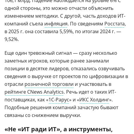
106,1 млрд. Падение наблюдается на уровне 6% С
одной стороны, это можно отчасти объяснить
изменением методики. С другой, часть доходов ИТ-
компаний съела
инфляция
. По сведениям
Росстата
,
в 2025 г. она составила 5,59%, по итогам 2024 г. —
9,52%.
Еще один тревожный сигнал — сразу несколько
заметных игроков, которые ранее занимали
позиции в десятке лидеров, отказались озвучивать
сведения о выручке от проектов по цифровизации в
отрасли
розничной торговли
и участвовать в
рейтинге CNews Analytics
. Речь идет о таких ИТ-
поставщиках, как «
1С-Рарус
» и «
ИКС Холдинг
».
Подобные решения компаний зачастую бывают
связаны со снижением выручки.
«Не «ИТ ради ИТ», а инструменты,