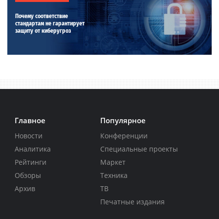
Почему соответствие
стандартам не гарантирует
защиту от киберугроз
Главное
Популярное
Новости
Конференции
Аналитика
Специальные проекты
Рейтинги
Маркет
Обзоры
Техника
Архив
ТВ
Печатные издания