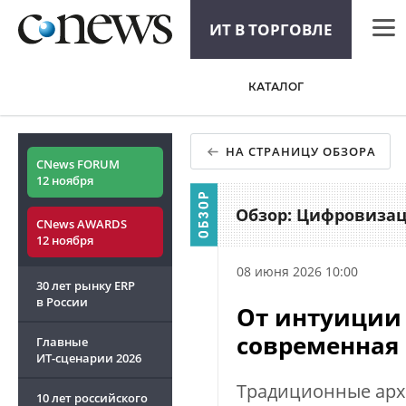
ИТ В ТОРГОВЛЕ
CNew
КАТАЛОГ
Анали
Конф
НА СТРАНИЦУ ОБЗОРА
CNews FORUM
Марке
12 ноября
Техни
Обзор: Цифровизац
CNews AWARDS
12 ноября
ТВ
08 июня 2026 10:00
30 лет рынку ERP
в России
От интуиции к
современная 
Главные
ИТ-сценарии
2026
Традиционные арх
10 лет российского