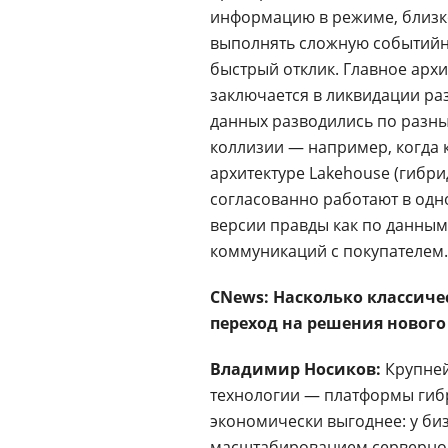
информацию в режиме, близк
выполнять сложную событийную
быстрый отклик. Главное арх
заключается в ликвидации ра
данных разводились по разны
коллизии — например, когда 
архитектуре Lakehouse (гибр
согласованно работают в одн
версии правды как по данным 
коммуникаций с покупателем.
CNews: Насколько классиче
переход на решения нового
Владимир Носиков:
Крупней
технологии — платформы гибр
экономически выгоднее: у би
масштабированием
серверно