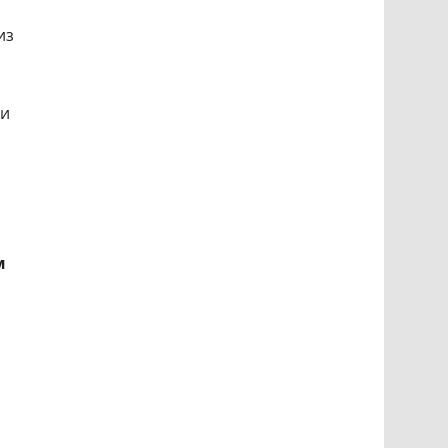
из
и
м