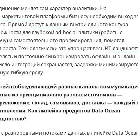
единение меняет сам характер аналитики. На
и
маркетинговой
платформы бизнесу необходим выход з
йса. Прямой
доступ к данным
внутри единого контура
ожности для глубокой ad-hoc аналитики (работы с
чу) и самостоятельного профилирования, помогая
 роста. Технологически это упрощает весь
ИТ-ландшафт
:
елять и постоянно синхронизировать офлайн- и онлайн-
исло интеграций сокращается, задержки минимизируютс
ную гибкую среду.
тейл (объединяющий разные каналы коммуникац
анные из принципиально разных источников —
риложение, склад, самовывоз, доставка — каждый 
бновления. Как линейка продуктов Data Ocean
родностью?
 с разнородными потоками данных в линейке Data Ocea