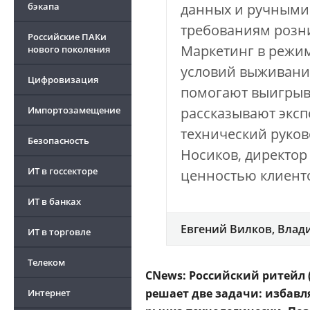
бэкапа
данных и ручными 
требованиям розн
Российские ПАКи
Маркетинг в режим
нового поколения
условий выживания
Цифровизация
помогают выигрыва
Импортозамещение
рассказывают эксп
технический руков
Безопасность
Носиков, директор
ИТ в госсекторе
ценностью клиенто
ИТ в банках
Евгений Вилков, Влад
ИТ в торговле
Телеком
CNews: Российский ритейл
решает две задачи: избавля
Интернет