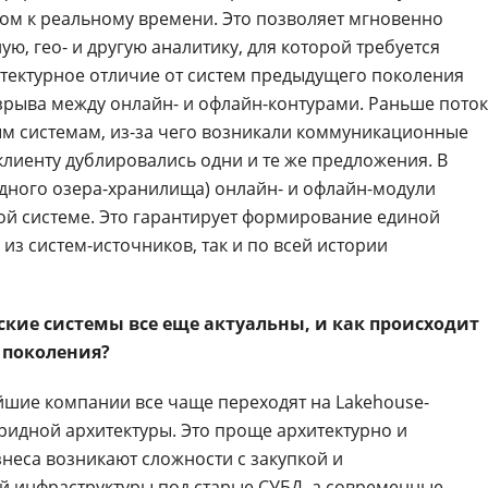
ом к реальному времени. Это позволяет мгновенно
, гео- и другую аналитику, для которой требуется
итектурное отличие от систем предыдущего поколения
зрыва между онлайн- и офлайн-контурами. Раньше пото
м системам, из-за чего возникали коммуникационные
клиенту дублировались одни и те же предложения. В
идного озера-хранилища) онлайн- и офлайн-модули
ой системе. Это гарантирует формирование единой
из систем-источников, так и по всей истории
ские системы все еще актуальны, и как происходит
 поколения?
шие компании все чаще переходят на Lakehouse-
идной архитектуры. Это проще архитектурно и
знеса возникают сложности с закупкой и
й
инфраструктуры под старые
СУБД
, а современные