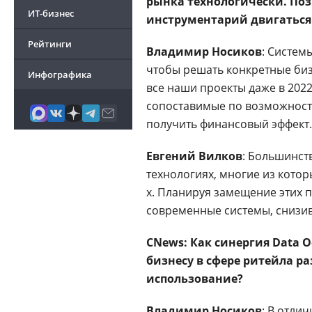
рынка технологически. Поз
ИТ-бизнес
инструментарий двигаться в
Рейтинги
Владимир Носиков
: Систем
чтобы решать конкретные биз
Инфографика
все наши проекты даже в 202
сопоставимые по возможност
получить финансовый эффект.
Евгений Вилков
: Большинст
технологиях, многие из котор
х. Планируя замещение этих 
современные системы, снизи
CNews: Как синергия Data 
бизнесу в сфере ритейла р
использование?
Владимир Носиков
: В отли