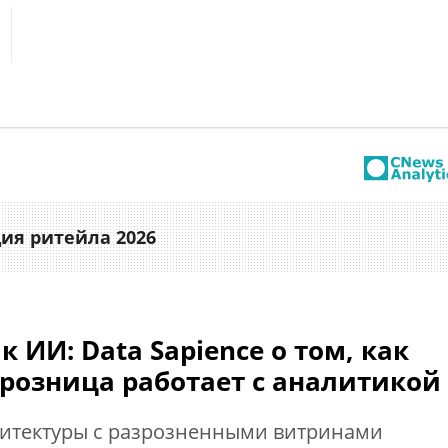
s
тика
еренции
т
ка
ия ритейла 2026
 ИИ: Data Sapience о том, как
розница работает с аналитикой
итектуры с разрозненными витринами