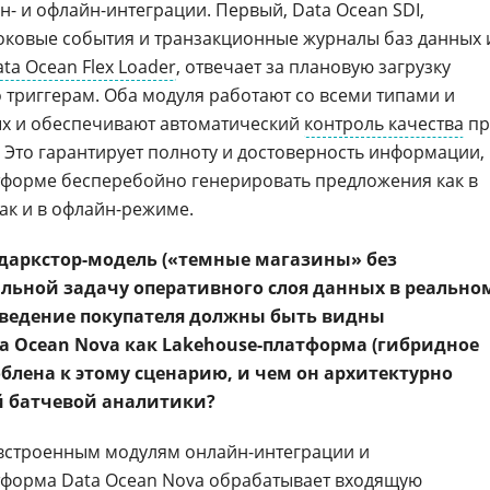
- и офлайн-интеграции. Первый, Data Ocean SDI,
оковые события и транзакционные журналы баз данных 
ta Ocean Flex Loader
, отвечает за плановую загрузку
 триггерам. Оба модуля работают со всеми типами и
х и обеспечивают автоматический
контроль качества
пр
. Это гарантирует полноту и достоверность информации,
тформе бесперебойно генерировать предложения как в
ак и в офлайн-режиме.
 даркстор-модель («темные магазины» без
альной задачу оперативного слоя данных в реально
поведение покупателя должны быть видны
a Ocean Nova как Lakehouse-платформа (гибридное
блена к этому сценарию, и чем он архитектурно
й батчевой аналитики?
встроенным модулям онлайн-интеграции и
тформа Data Ocean Nova обрабатывает входящую