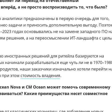
воляет ли переход на отечественный
перёд, а не просто воспроизводить то, что было?
ы аналитики предназначены в первую очередь для того,
нес-задачи и приносить дополнительную выгоду. Поэто
2–2023 годах основывались не на замене западного ПО н
ям решения, а на переосмыслении ИТ-ландшафта с цел
во иностранных решений для ритейла базируются на
ых начинали разрабатываться еще чуть ли не в 1970–198
продуктов, наши заказчики изначально хотели перейти н
в при этом
стоимость владения
.
Ocean Nova и CM Ocean может помочь современному
азвиваться? Какие преимущества несет совместное
чие от классических хранилищ, где добавление новых