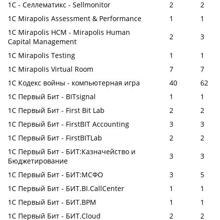
1С - Селлематикс - Sellmonitor
2
2
1С Mirapolis Assessment & Performance
1
1
1С Mirapolis HCM - Mirapolis Human
2
3
Capital Management
1С Mirapolis Testing
1
1
1С Mirapolis Virtual Room
7
7
1С Кодекс войны - компьютерная игра
40
62
1С Первый Бит - BITsignal
1
1
1С Первый Бит - First Bit Lab
2
2
1С Первый Бит - FirstBIT Accounting
3
3
1С Первый Бит - FirstBITLab
2
2
1С Первый Бит - БИТ:Казначейство и
3
3
Бюджетирование
1С Первый Бит - БИТ:МСФО
3
5
1С Первый Бит - БИТ.BI.CallCenter
1
1
1С Первый Бит - БИТ.BPM
1
1
1С Первый Бит - БИТ.Cloud
2
2