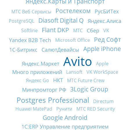
Яндекс.Карты и Транспорт
Ростелеком
РусБИТех
МТС Веб Сервисы
Diasoft Digital Q
Яндекс.Алиса
PostgreSQL
Flant DKP
Сбер
Softline
МТС
VK
Ред Софт
Yandex B2B Tech
Microsoft Office
Apple iPhone
1С-Битрикс
СалютДевайсы
Avito
Яндекс.Маркет
Apple
Много приложений
Lansoft
VK WorkSpace
НКТ
Яндекс Go
МТС Future Crew
3Logic Group
Минпромторг РФ
Postgres Professional
Directum
Huawei MatePad
Рунити
МТС RED Security
Google Android
1С:ERP Управление предприятием