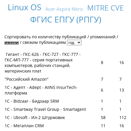
Linux OS
MITRE CVE
Acer Aspire Nitro
ФГИС ЕПГУ (РПГУ)
Сортировать по
количеству публикаций
/
упоминаний
/
имени
/
свежим публикациям
Гигант - ГКС-626 - ГКС-727 - ГКС-777 -
ГКС-МП-777 - серия портативных
8
16
компьютеров, рабочих станций,
материнских плат
"Российский Amazon"
7
7
1C - Адепт - Adept - AIINS InsurTech-
6
13
платформа
1С - Bidzaar - Бидзаар SRM
1
1
1С - Smartway Travel Group - Smartagent
1
1
1С - Ubisoft - Ил-2 Штурмовик
58
112
1С - Мегаплан CRM
11
16