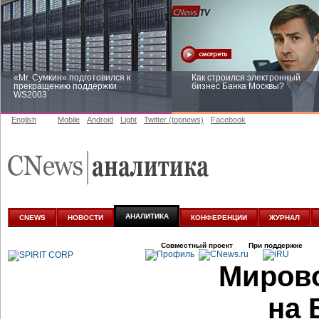
«Mr. Сумкин» подготовился к
Как строился электронный
прекращению поддержки
бизнес Банка Москвы?
WS2003
English
Mobile
Android
Light
Twitter (topnews)
Facebook
Заоблачная оптимизация: как
Рейтинг CNewsInfrastructure 20
Faberlic изменил подход к
приглашаем участвовать
аналитике
АНАЛИТИКА
CNEWS
НОВОСТИ
КОНФЕРЕНЦИИ
ЖУРНАЛ
Совместный проект
При поддержке
Мирово
на 