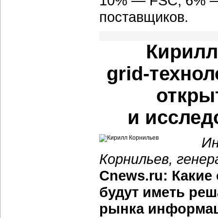
10% — FSC, 6% — 
поставщиков.
Кирилл
grid-техно
откры
и исслед
Ин
Корнильев, генер
Cnews.ru: Какие 
будут иметь ре
рынка информац