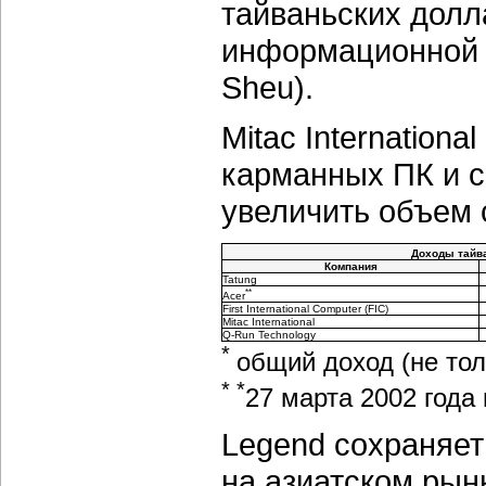
тайваньских долл
информационной 
Sheu).
Mitac Internation
карманных ПК и с
увеличить объем 
Доходы тайва
Компания
Tatung
**
Acer
First International Computer (FIC)
Mitac International
Q-Run Technology
*
общий доход (не тол
* *
27 марта 2002 года 
Legend сохраняет
на азиатском рынк