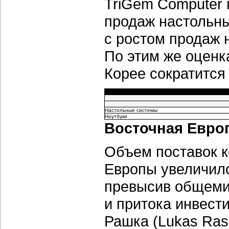
TriGem Computer 
продаж настольны
с ростом продаж н
По этим же оцен
Корее сократится 
Настольные системы
Ноутбуки
Восточная Евро
Объем поставок к
Европы увеличилс
превысив общемир
и притока инвест
Рашка (Lukas Rask