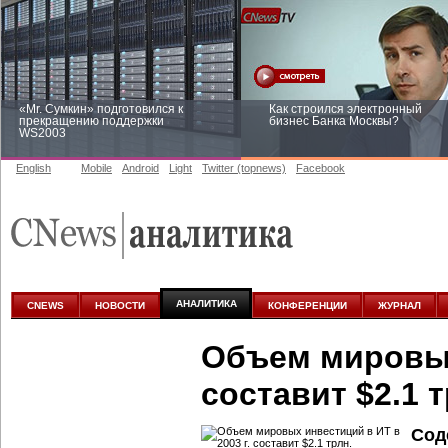
«Mr. Сумкин» подготовился к
Как строился электронный
прекращению поддержки
бизнес Банка Москвы?
WS2003
English
Mobile
Android
Light
Twitter (topnews)
Facebook
Заоблачная оптимизация: как
Рейтинг CNewsInfrastructure 20
Faberlic изменил подход к
приглашаем участвовать
аналитике
АНАЛИТИКА
CNEWS
НОВОСТИ
КОНФЕРЕНЦИИ
ЖУРНАЛ
Объем мировых 
составит $2.1 т
Сод